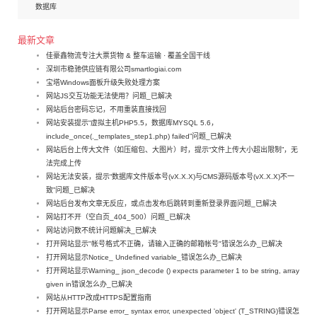
数据库
最新文章
佳豪鑫物流专注大票货物 & 整车运输 · 覆盖全国干线
深圳市稳驰供应链有限公司smartlogiai.com
宝塔Windows面板升级失败处理方案
网站JS交互功能无法使用？问题_已解决
网站后台密码忘记，不用重装直接找回
网站安装提示“虚拟主机PHP5.5，数据库MYSQL 5.6，
include_once(._templates_step1.php) failed”问题_已解决
网站后台上传大文件（如压缩包、大图片）时，提示“文件上传大小超出限制”，无
法完成上传
网站无法安装，提示“数据库文件版本号(vX.X.X)与CMS源码版本号(vX.X.X)不一
致”问题_已解决
网站后台发布文章无反应，或点击发布后跳转到重新登录界面问题_已解决
网站打不开（空白页_404_500）问题_已解决
网站访问数不统计问题解决_已解决
打开网站显示"帐号格式不正确，请输入正确的邮箱帐号"错误怎么办_已解决
打开网站显示Notice_ Undefined variable_错误怎么办_已解决
打开网站显示Warning_ json_decode () expects parameter 1 to be string, array
given in错误怎么办_已解决
网站从HTTP改成HTTPS配置指南
打开网站显示Parse error_ syntax error, unexpected 'object' (T_STRING)错误怎