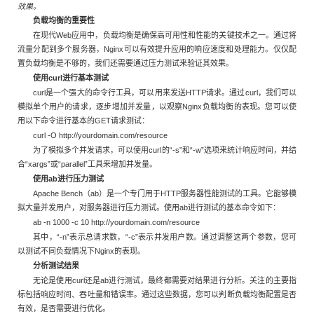
效果。
负载均衡的重要性
在现代Web应用中，负载均衡是确保高可用性和性能的关键技术之一。通过将
流量分配到多个服务器，Nginx可以有效提升应用的响应速度和处理能力。仅仅配
置负载均衡是不够的，我们还需要通过压力测试来验证其效果。
使用curl进行基本测试
curl是一个强大的命令行工具，可以用来发送HTTP请求。通过curl，我们可以
模拟单个用户的请求，逐步增加并发量，以观察Nginx负载均衡的表现。您可以使
用以下命令进行基本的GET请求测试：
curl -O http://yourdomain.com/resource
为了模拟多个并发请求，可以使用curl的“-s”和“-w”选项来统计响应时间，并结
合“xargs”或“parallel”工具来增加并发量。
使用ab进行压力测试
Apache Bench（ab）是一个专门用于HTTP服务器性能测试的工具。它能够模
拟大量并发用户，对服务器进行压力测试。使用ab进行测试的基本命令如下：
ab -n 1000 -c 10 http://yourdomain.com/resource
其中，“-n”表示总请求数，“-c”表示并发用户数。通过调整这两个参数，您可
以测试不同负载情况下Nginx的表现。
分析测试结果
无论是使用curl还是ab进行测试，最终都需要对结果进行分析。关注的主要指
标包括响应时间、吞吐量和错误率。通过这些数据，您可以判断负载均衡配置是否
有效，是否需要进行优化。