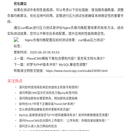
优化建议
如果在测试中发现性能瓶颈，可以考虑以下优化措施：增加服务器数量、调整
负载均衡算法、优化应用代码等。定期进行压力测试也是确保系统稳定性的重要手
段。
通过curl和ab进行压力测试是评估Nginx负载均衡配置效果的有效方法。结合
实际测试结果，您可以不断优化系统配置，提升应用的性能和稳定性。
标签：
更新时间：2025-06-20 05:43:53
上一篇：
PbootCMS模板下载包含哪些内容？是否有文档与演示？
下一篇：
织梦与PHP版本冲突？MySQL兼容性调整？
转载请注明原文链接：
https://www.muzicopy.com/suibi/24099.html
关注热点
请问如何查找域名绑定的虚拟主机账号和密码？
请问帝国CMS显示栏目别名万能php标签代码
请问网站颜色在哪里修改，网站颜色设置指南
如何在IIS7环境下正确安装ThinkCMF系统？
怎么修改网站模板名称并更新所有页面？
MySQL连接错误是否与FTP密码被篡改有关？如何判断数据是否泄露？
请问PbootCMS后台图片上传提示：“上传失败：存储目录创建失败！”
请问怎么进入自己网站的后台