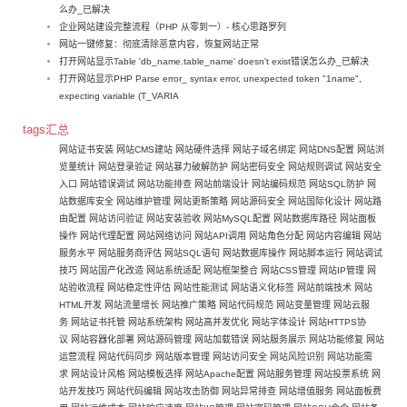
么办_已解决
企业网站建设完整流程（PHP 从零到一）- 核心思路罗列
网站一键修复：彻底清除恶意内容，恢复网站正常
打开网站显示Table 'db_name.table_name' doesn't exist错误怎么办_已解决
打开网站显示PHP Parse error_ syntax error, unexpected token "1name",
expecting variable (T_VARIA
tags汇总
网站证书安装
网站CMS建站
网站硬件选择
网站子域名绑定
网站DNS配置
网站浏
览量统计
网站登录验证
网站暴力破解防护
网站密码安全
网站规则调试
网站安全
入口
网站错误调试
网站功能排查
网站前端设计
网站编码规范
网站SQL防护
网
站数据库安全
网站维护管理
网站更新策略
网站源码安全
网站国际化设计
网站路
由配置
网站访问验证
网站安装验收
网站MySQL配置
网站数据库路径
网站面板
操作
网站代理配置
网站网络访问
网站API调用
网站角色分配
网站内容编辑
网站
服务水平
网站服务商评估
网站SQL语句
网站数据库操作
网站脚本运行
网站调试
技巧
网站国产化改造
网站系统适配
网站框架整合
网站CSS管理
网站IP管理
网
站验收流程
网站稳定性评估
网站性能测试
网站语义化标签
网站前端技术
网站
HTML开发
网站流量增长
网站推广策略
网站代码规范
网站变量管理
网站云服
务
网站证书托管
网站系统架构
网站高并发优化
网站字体设计
网站HTTPS协
议
网站容器化部署
网站源码管理
网站加载错误
网站服务展示
网站功能修复
网站
运营流程
网站代码同步
网站版本管理
网站访问安全
网站风险识别
网站功能需
求
网站设计风格
网站模板选择
网站Apache配置
网站服务管理
网站投票系统
网
站开发技巧
网站代码编辑
网站攻击防御
网站异常排查
网站增值服务
网站面板费