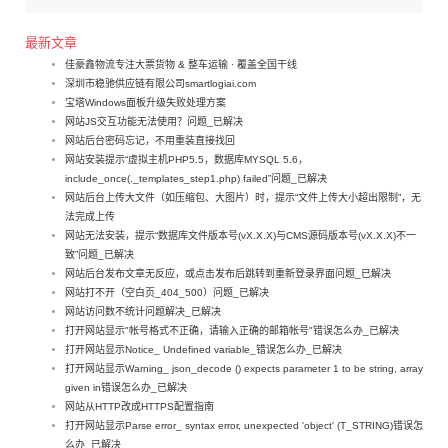
最新文章
佳豪鑫物流专注大票货物 & 整车运输 · 覆盖全国干线
深圳市稳驰供应链有限公司smartlogiai.com
宝塔Windows面板升级失败处理方案
网站JS交互功能无法使用？问题_已解决
网站后台密码忘记，不用重装直接找回
网站安装提示“虚拟主机PHP5.5，数据库MYSQL 5.6，
include_once(._templates_step1.php) failed”问题_已解决
网站后台上传大文件（如压缩包、大图片）时，提示“文件上传大小超出限制”，无
法完成上传
网站无法安装，提示“数据库文件版本号(vX.X.X)与CMS源码版本号(vX.X.X)不一
致”问题_已解决
网站后台发布文章无反应，或点击发布后跳转到重新登录界面问题_已解决
网站打不开（空白页_404_500）问题_已解决
网站访问数不统计问题解决_已解决
打开网站显示"帐号格式不正确，请输入正确的邮箱帐号"错误怎么办_已解决
打开网站显示Notice_ Undefined variable_错误怎么办_已解决
打开网站显示Warning_ json_decode () expects parameter 1 to be string, array
given in错误怎么办_已解决
网站从HTTP改成HTTPS配置指南
打开网站显示Parse error_ syntax error, unexpected 'object' (T_STRING)错误怎
么办_已解决