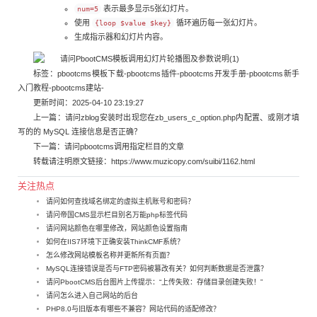
表示最多显示5张幻灯片。
num=5
使用
循环遍历每一张幻灯片。
{loop $value $key}
生成指示器和幻灯片内容。
标签：
pbootcms模板下载
-
pbootcms插件
-
pbootcms开发手册
-
pbootcms新手
入门教程
-
pbootcms建站
-
更新时间：2025-04-10 23:19:27
上一篇：
请问zblog安装时出现您在zb_users_c_option.php内配置、或刚才填
写的的 MySQL 连接信息是否正确？
下一篇：
请问pbootcms调用指定栏目的文章
转载请注明原文链接：
https://www.muzicopy.com/suibi/1162.html
关注热点
请问如何查找域名绑定的虚拟主机账号和密码？
请问帝国CMS显示栏目别名万能php标签代码
请问网站颜色在哪里修改，网站颜色设置指南
如何在IIS7环境下正确安装ThinkCMF系统？
怎么修改网站模板名称并更新所有页面？
MySQL连接错误是否与FTP密码被篡改有关？如何判断数据是否泄露？
请问PbootCMS后台图片上传提示：“上传失败：存储目录创建失败！”
请问怎么进入自己网站的后台
PHP8.0与旧版本有哪些不兼容？网站代码的适配修改？