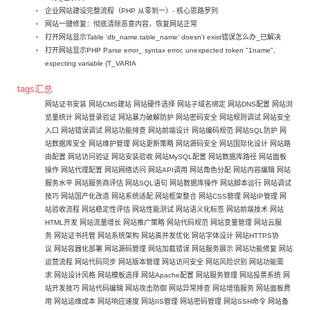
企业网站建设完整流程（PHP 从零到一）- 核心思路罗列
网站一键修复：彻底清除恶意内容，恢复网站正常
打开网站显示Table 'db_name.table_name' doesn't exist错误怎么办_已解决
打开网站显示PHP Parse error_ syntax error, unexpected token "1name",
expecting variable (T_VARIA
tags汇总
网站证书安装
网站CMS建站
网站硬件选择
网站子域名绑定
网站DNS配置
网站浏
览量统计
网站登录验证
网站暴力破解防护
网站密码安全
网站规则调试
网站安全
入口
网站错误调试
网站功能排查
网站前端设计
网站编码规范
网站SQL防护
网
站数据库安全
网站维护管理
网站更新策略
网站源码安全
网站国际化设计
网站路
由配置
网站访问验证
网站安装验收
网站MySQL配置
网站数据库路径
网站面板
操作
网站代理配置
网站网络访问
网站API调用
网站角色分配
网站内容编辑
网站
服务水平
网站服务商评估
网站SQL语句
网站数据库操作
网站脚本运行
网站调试
技巧
网站国产化改造
网站系统适配
网站框架整合
网站CSS管理
网站IP管理
网
站验收流程
网站稳定性评估
网站性能测试
网站语义化标签
网站前端技术
网站
HTML开发
网站流量增长
网站推广策略
网站代码规范
网站变量管理
网站云服
务
网站证书托管
网站系统架构
网站高并发优化
网站字体设计
网站HTTPS协
议
网站容器化部署
网站源码管理
网站加载错误
网站服务展示
网站功能修复
网站
运营流程
网站代码同步
网站版本管理
网站访问安全
网站风险识别
网站功能需
求
网站设计风格
网站模板选择
网站Apache配置
网站服务管理
网站投票系统
网
站开发技巧
网站代码编辑
网站攻击防御
网站异常排查
网站增值服务
网站面板费
用
网站运维成本
网站响应速度
网站IIS管理
网站密码管理
网站SSH命令
网站备