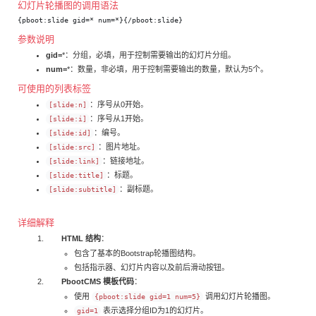
幻灯片轮播图的调用语法
{pboot:slide gid=* num=*}{/pboot:slide}
参数说明
gid=
*：分组，必填，用于控制需要输出的幻灯片分组。
num=
*：数量，非必填，用于控制需要输出的数量，默认为5个。
可使用的列表标签
：序号从0开始。
[slide:n]
：序号从1开始。
[slide:i]
：编号。
[slide:id]
：图片地址。
[slide:src]
：链接地址。
[slide:link]
：标题。
[slide:title]
：副标题。
[slide:subtitle]
详细解释
HTML 结构
：
包含了基本的Bootstrap轮播图结构。
包括指示器、幻灯片内容以及前后滑动按钮。
PbootCMS 模板代码
：
使用
调用幻灯片轮播图。
{pboot:slide gid=1 num=5}
表示选择分组ID为1的幻灯片。
gid=1