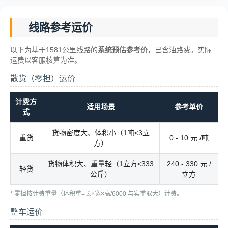
线路参考运价
以下为基于1581公里线路的
系统预估参考价
，已含油路费。实际
运费以客服核算为准。
散货（零担）运价
计费方
适用场景
参考单价
式
货物密度大、体积小（1吨<3立
重货
0 - 10 元 /吨
方）
货物体积大、重量轻（1立方<333
240 - 330 元 /
轻货
公斤）
立方
* 零担按计费重量（体积重=长×宽×高/6000 与实重取大）计费。
整车运价