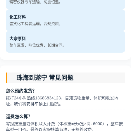
精密仪器专车运输，防震恒温。
化工材料
普货化工桶装运输，合规资质。
大宗原料
整车直发，吨位优惠，长期合同。
珠海到遂宁 常见问题
怎么预约发货？
拨打24小时热线13686834123，告知货物重量、体积和收发地
址，我们将安排车辆上门提货。
运费怎么算？
零担按重量或体积取大计费（体积重=长×宽×高÷6000），整车按
车型一口价。最终以客服核算为准，无额外收费。