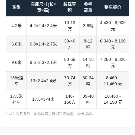
车厢尺寸(长×
装载容
参考
车型
整车报价
宽×高)
积
载重
10-13
4,430 - 6,000
4.2米
4.2×2.4×2.4米
2-8吨
方
元
30-40
8-12
6,040 - 8,190
6.8米
6.8×2.4×2.7米
方
吨
元
50-55
14-18
7,250 - 9,820
9.6米
9.6×2.3×2.1米
方
吨
元
13米挂
70-74
30-34
8,460 -
13×2.4×2.4米
车
方
吨
11,460 元
17.5米
140-
35-40
10,480 -
17.5×3×4米
挂车
150方
吨
14,190 元
* 以上为参考价，实际运费可能因货物类型、季节浮动。