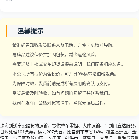
温馨提示
请准确告知收发货联系人及电话，方便司机精准导航。
易碎品建议保价并加固包装，减少运输风险。
需要送货上楼或叉车卸货请提前说明，我们配备相应装备。
本公司所有报价为含税价，可开具9%运输增值税发票。
为保障时效，发货前请完成所有费用的确认与支付。
到货后请及时验收，如有问题拍照留证并联系我们。
我司在发车前会核对货物清单，确保无误后启程。
珠海到遂宁公路货物运输，提供整车零担、大件运输、门到门直达服务。
日均处理161余票，运力207余台，比自调车节省14%。覆盖香洲区、金
湾区、斗门区及船山区、安居区、射洪市、蓬溪县、大英县，重泡货双重