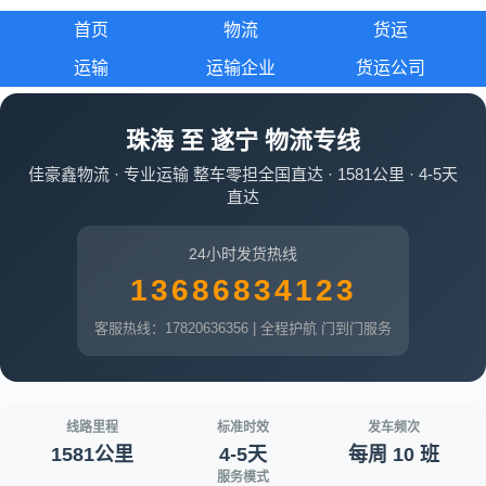
首页
物流
货运
运输
运输企业
货运公司
珠海 至 遂宁 物流专线
佳豪鑫物流 · 专业运输 整车零担全国直达 · 1581公里 · 4-5天
直达
24小时发货热线
13686834123
客服热线：17820636356 | 全程护航 门到门服务
线路里程
标准时效
发车频次
1581公里
4-5天
每周 10 班
服务模式