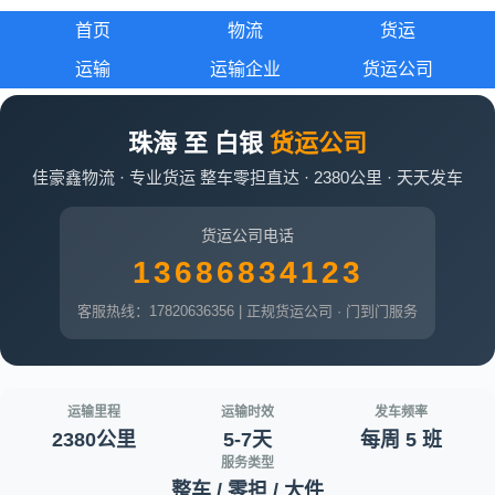
首页
物流
货运
运输
运输企业
货运公司
珠海 至 白银
货运公司
佳豪鑫物流 · 专业货运 整车零担直达 · 2380公里 · 天天发车
货运公司电话
13686834123
客服热线：17820636356 | 正规货运公司 · 门到门服务
运输里程
运输时效
发车频率
2380公里
5-7天
每周 5 班
服务类型
整车 / 零担 / 大件