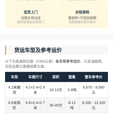
送货上门
全程保险
白银全境派送
基础险+可追加保额
按约定地址送货到门
货损按保价先行赔付
货运车型及参考运价
以下为珠海到白银（2380公里）
各车型参考运价
，已含油路费。
实际运费以客服核算为准。
车型
车厢尺寸
容积
载重
整车参考价
4.2米厢
4.2×2.4×2.4
6,670 - 9,040
10-13方
2-8吨
货
米
元
6.8米高
6.8×2.4×2.7
8-12
9,100 - 12,320
30-40方
栏
米
吨
元