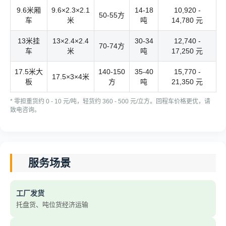
9.6米厢
9.6×2.3×2.1
14-18
10,920 -
50-55方
车
米
吨
14,780 元
13米挂
13×2.4×2.4
30-34
12,740 -
70-74方
车
米
吨
17,250 元
17.5米大
140-150
35-40
15,770 -
17.5×3×4米
板
方
吨
21,350 元
* 零担重货约 0 - 10 元/吨，轻货约 360 - 500 元/立方。回程车价格更优，请
致电咨询。
服务场景
工厂发货
托盘货、吨位货经济运输