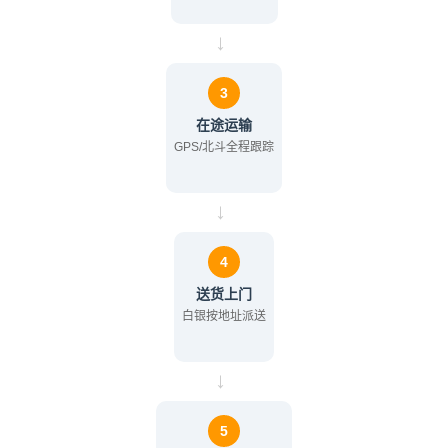
→
3
在途运输
GPS/北斗全程跟踪
→
4
送货上门
白银按地址派送
→
5