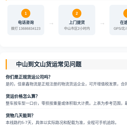
1
2
→
→
电话咨询
上门提货
在
拨打 13686834123
中山市区2小时内
GPS/
中山到文山货运常见问题
你们是正规货运公司吗？
是的，佳豪鑫物流是正规注册的物流货运企业，可开增值税发票，合
货运价格怎么算？
整车按车型一口价，零担按重量或体积取大计费。上表为参考范围，
货物几天能到？
本线路约5-7天，具体以实际路况和配载为准，全程可手机追踪。