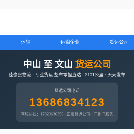
运输
运输企业
货运公司
中山 至 文山
货运公司
佳豪鑫物流 · 专业货运 整车零担直达 · 3101公里 · 天天发车
货运公司电话
13686834123
客服热线：17820636356 | 正规货运公司 · 门到门服务