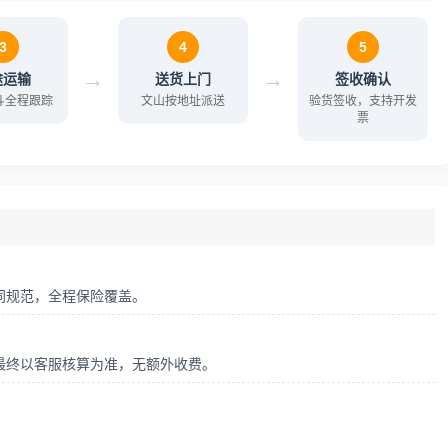
3
4
5
→
→
途运输
送货上门
签收确认
北斗全程跟踪
文山按地址派送
验货签收，支持开发
票
同规范，全程保险覆盖。
最终以客服核算为准，无额外收费。