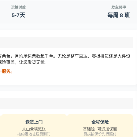
运输时效
发车频率
5-7天
每周 8 班
百余台，月均承运票数超千单。无论是整车直达、零担拼货还是大件设
保险覆盖，让您发货无忧。
对一服务。
送货上门
全程保险
文山全境派送
基础险+可追加保额
按约定地址送货到门
货损按保价先行赔付