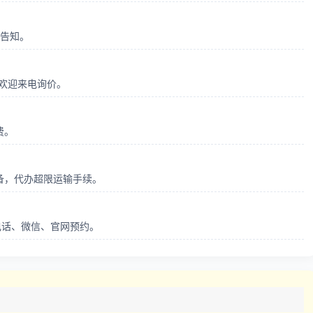
前告知。
，欢迎来电询价。
费。
备，代办超限运输手续。
支持电话、微信、官网预约。