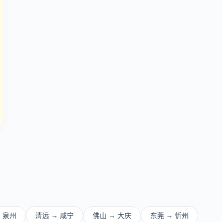
 泉州
清远 → 咸宁
佛山 → 大庆
东莞 → 忻州