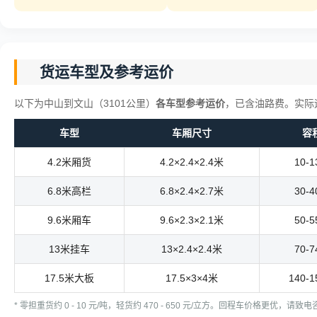
货运车型及参考运价
以下为中山到文山（3101公里）
各车型参考运价
，已含油路费。实际
车型
车厢尺寸
容
4.2米厢货
4.2×2.4×2.4米
10-
6.8米高栏
6.8×2.4×2.7米
30-
9.6米厢车
9.6×2.3×2.1米
50-
13米挂车
13×2.4×2.4米
70-
17.5米大板
17.5×3×4米
140-
* 零担重货约 0 - 10 元/吨，轻货约 470 - 650 元/立方。回程车价格更优，请致