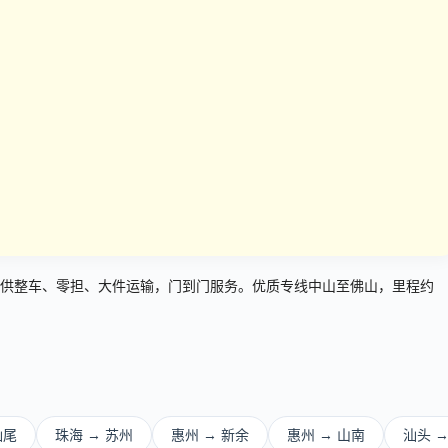
供整车、零担、大件运输，门到门服务。优质专线中山至佛山，里程约
汕尾
珠海 → 苏州
惠州 → 新余
惠州 → 山南
汕头 →