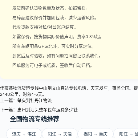
发货前确认货物数量及状态，拍照留档。
易碎品建议保价并加固包装，减少运输风险。
代收货款支持对私/对公账户结算。
如需保价，按货物实际价值声明，费率0.3%起。
所有车辆配备GPS/北斗，可实时分享定位。
到货后及时验收，如有问题拍照留证联系我们。
回单服务可电子或纸质，签收后自动归档。
佳豪鑫物流货运专线中山到文山直达专线电话，天天发车，覆盖全国。提
2448公里，时效4-6天。
上一篇：
肇庆到牡丹江物流
下一篇：
惠州到汕头整车包车运费多少钱
全国物流专线推荐
肇庆 → 湛江
阳江 → 天津
揭阳 → 重庆
阳江 → 