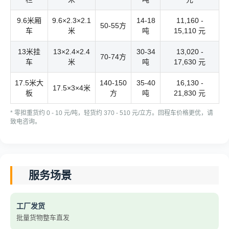
9.6米厢
9.6×2.3×2.1
14-18
11,160 -
50-55方
车
米
吨
15,110 元
13米挂
13×2.4×2.4
30-34
13,020 -
70-74方
车
米
吨
17,630 元
17.5米大
140-150
35-40
16,130 -
17.5×3×4米
板
方
吨
21,830 元
* 零担重货约 0 - 10 元/吨，轻货约 370 - 510 元/立方。回程车价格更优，请
致电咨询。
服务场景
工厂发货
批量货物整车直发