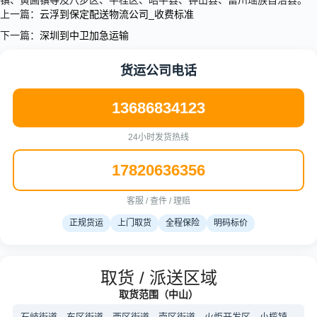
镇、黄圃镇等及八步区、平桂区、昭平县、钟山县、富川瑶族自治县。
上一篇：
云浮到保定配送物流公司_收费标准
下一篇：
深圳到中卫加急运输
货运公司电话
13686834123
24小时发货热线
17820636356
客服 / 查件 / 理赔
正规货运
上门取货
全程保险
明码标价
取货 / 派送区域
取货范围（中山）
石岐街道、东区街道、西区街道、南区街道、火炬开发区、小榄镇、