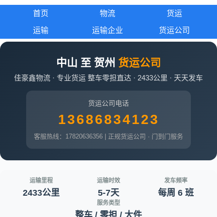
首页
物流
货运
运输
运输企业
货运公司
中山 至 贺州
货运公司
佳豪鑫物流 · 专业货运 整车零担直达 · 2433公里 · 天天发车
货运公司电话
13686834123
客服热线：17820636356 | 正规货运公司 · 门到门服务
运输里程
运输时效
发车频率
2433公里
5-7天
每周 6 班
服务类型
整车 / 零担 / 大件