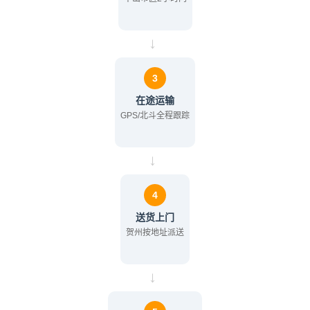
→
3
在途运输
GPS/北斗全程跟踪
→
4
送货上门
贺州按地址派送
→