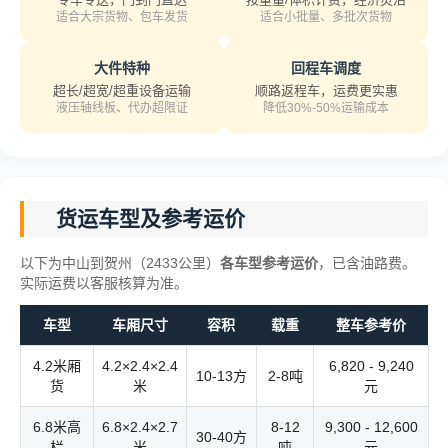
适合大宗货物、包车发货
适合小批量、多批次货物
大件特种
回程车调度
超长/超宽/超重设备运输
顺路返程车，运费更实惠
液压轴线板、代办超限证
降低30%-50%运输成本
货运车型及参考运价
以下为中山到贺州（2433公里）
各车型参考运价
，已含油路费。
实际运费以客服核算为准。
车型
车厢尺寸
容积
载重
整车参考价
4.2米厢
4.2×2.4×2.4
6,820 - 9,240
10-13方
2-8吨
货
米
元
6.8米高
6.8×2.4×2.7
8-12
9,300 - 12,600
30-40方
栏
米
吨
元