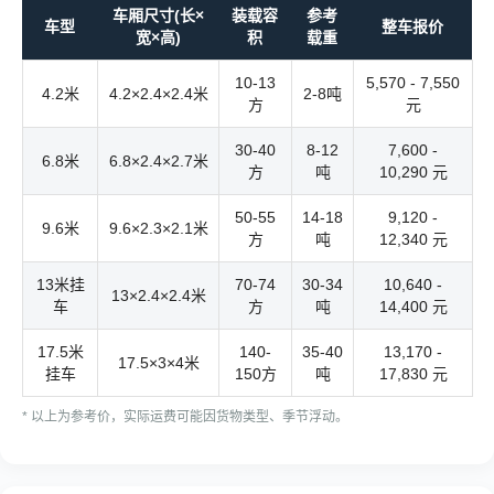
车厢尺寸(长×
装载容
参考
车型
整车报价
宽×高)
积
载重
10-13
5,570 - 7,550
4.2米
4.2×2.4×2.4米
2-8吨
方
元
30-40
8-12
7,600 -
6.8米
6.8×2.4×2.7米
方
吨
10,290 元
50-55
14-18
9,120 -
9.6米
9.6×2.3×2.1米
方
吨
12,340 元
13米挂
70-74
30-34
10,640 -
13×2.4×2.4米
车
方
吨
14,400 元
17.5米
140-
35-40
13,170 -
17.5×3×4米
挂车
150方
吨
17,830 元
* 以上为参考价，实际运费可能因货物类型、季节浮动。