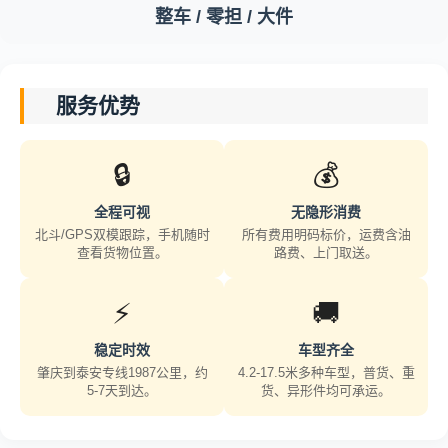
整车 / 零担 / 大件
服务优势
🔒
💰
全程可视
无隐形消费
北斗/GPS双模跟踪，手机随时
所有费用明码标价，运费含油
查看货物位置。
路费、上门取送。
⚡
🚚
稳定时效
车型齐全
肇庆到泰安专线1987公里，约
4.2-17.5米多种车型，普货、重
5-7天到达。
货、异形件均可承运。