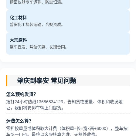
精密仪器专车运输，防震恒温。
化工材料
普货化工桶装运输，合规资质。
大宗原料
整车直发，吨位优惠，长期合同。
肇庆到泰安 常见问题
怎么预约发货？
拨打24小时热线13686834123，告知货物重量、体积和收发地
址，我们将安排车辆上门提货。
运费怎么算？
零担按重量或体积取大计费（体积重=长×宽×高÷6000），整车按
车型一口价。最终以客服核算为准，无额外收费。