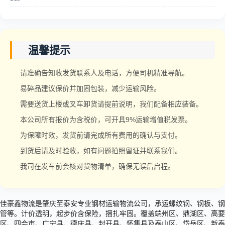
温馨提示
请准确告知收发货联系人及电话，方便司机精准导航。
易碎品建议保价并加固包装，减少运输风险。
需要送货上楼或叉车卸货请提前说明，我们配备相应装备。
本公司所有报价为含税价，可开具9%运输增值税发票。
为保障时效，发货前请完成所有费用的确认与支付。
到货后请及时验收，如有问题拍照留证并联系我们。
我司在发车前会核对货物清单，确保无误后启程。
佳豪鑫物流是肇庆至泰安专业钢材运输物流公司，承运螺纹钢、钢板、钢
管等。计价透明，起步价含保险，捆扎牢固。覆盖端州区、鼎湖区、高要
区、四会市、广宁县、德庆县、封开县、怀集县及泰山区、岱岳区、新泰