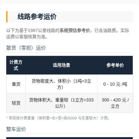
线路参考运价
以下为基于1987公里线路的
系统预估参考价
，已含油路费。实际
运费以客服核算为准。
散货（零担）运价
计费方
适用场景
参考单价
式
货物密度大、体积小（1吨<3立
重货
0 - 10 元 /吨
方）
货物体积大、重量轻（1立方<333
300 - 420 元 /
轻货
公斤）
立方
* 零担按计费重量（体积重=长×宽×高/6000 与实重取大）计费。
整车运价