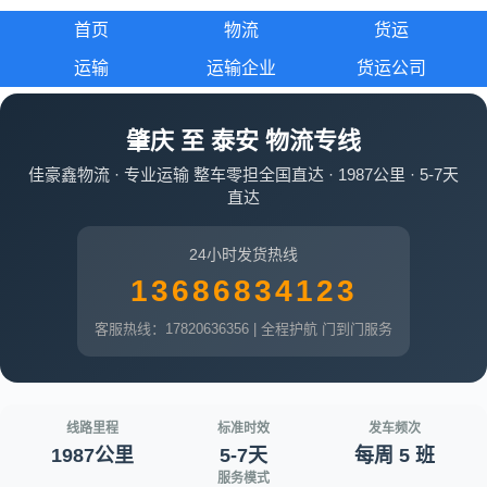
首页
物流
货运
运输
运输企业
货运公司
肇庆 至 泰安 物流专线
佳豪鑫物流 · 专业运输 整车零担全国直达 · 1987公里 · 5-7天
直达
24小时发货热线
13686834123
客服热线：17820636356 | 全程护航 门到门服务
线路里程
标准时效
发车频次
1987公里
5-7天
每周 5 班
服务模式