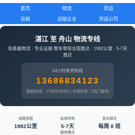
首页
物流
货运
运输
运输企业
货运公司
湛江 至 舟山 物流专线
佳豪鑫物流 · 专业运输 整车零担全国直达 · 1982公里 · 5-7天
直达
24小时发货热线
13686834123
客服热线：17820636356 | 全程护航 门到门服务
线路里程
标准时效
发车频次
1982公里
5-7天
每周 8 班
服务模式