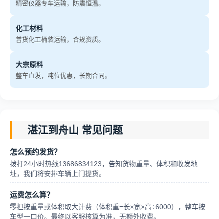
精密仪器专车运输，防震恒温。
化工材料
普货化工桶装运输，合规资质。
大宗原料
整车直发，吨位优惠，长期合同。
湛江到舟山 常见问题
怎么预约发货？
拨打24小时热线13686834123，告知货物重量、体积和收发地
址，我们将安排车辆上门提货。
运费怎么算？
零担按重量或体积取大计费（体积重=长×宽×高÷6000），整车按
车型一口价。最终以客服核算为准，无额外收费。