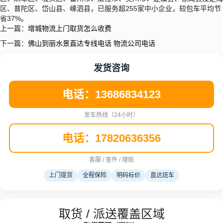
区、普陀区、岱山县、嵊泗县，已服务超255家中小企业，较包车平均节
省37%。
上一篇：
增城物流上门取货怎么收费
下一篇：
佛山到丽水景直达专线电话 物流公司电话
发货咨询
电话：13686834123
发车热线（24小时）
电话：17820636356
客服 / 查件 / 理赔
上门提货
全程保险
明码标价
直达班车
取货 / 派送覆盖区域