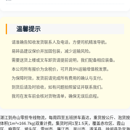
温馨提示
请准确告知收发货联系人及电话，方便司机精准导航。
易碎品建议保价并加固包装，减少运输风险。
需要送货上楼或叉车卸货请提前说明，我们配备相应装备。
本公司所有报价为含税价，可开具9%运输增值税发票。
为保障时效，发货前请完成所有费用的确认与支付。
到货后请及时验收，如有问题拍照留证并联系我们。
我司在发车前会核对货物清单，确保无误后启程。
湛江到舟山零担专线物流，每周四至五班拼车直达，重货按公斤、泡货按
体积(1m³=166.7kg)双重计费。集货时间1至1.5天，覆盖赤坎区、霞山
区、麻章区、坡头区、雷州市、廉江市、吴川市、遂溪县、徐闻县及定海