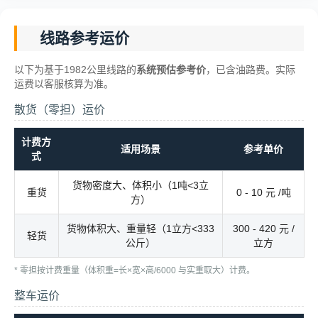
线路参考运价
以下为基于1982公里线路的
系统预估参考价
，已含油路费。实际
运费以客服核算为准。
散货（零担）运价
计费方
适用场景
参考单价
式
货物密度大、体积小（1吨<3立
重货
0 - 10 元 /吨
方）
货物体积大、重量轻（1立方<333
300 - 420 元 /
轻货
公斤）
立方
* 零担按计费重量（体积重=长×宽×高/6000 与实重取大）计费。
整车运价