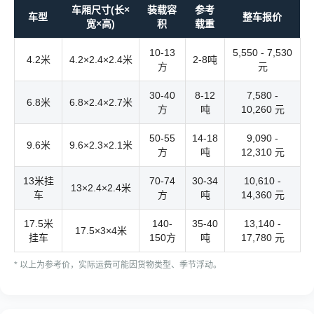
车厢尺寸(长×
装载容
参考
车型
整车报价
宽×高)
积
载重
10-13
5,550 - 7,530
4.2米
4.2×2.4×2.4米
2-8吨
方
元
30-40
8-12
7,580 -
6.8米
6.8×2.4×2.7米
方
吨
10,260 元
50-55
14-18
9,090 -
9.6米
9.6×2.3×2.1米
方
吨
12,310 元
13米挂
70-74
30-34
10,610 -
13×2.4×2.4米
车
方
吨
14,360 元
17.5米
140-
35-40
13,140 -
17.5×3×4米
挂车
150方
吨
17,780 元
* 以上为参考价，实际运费可能因货物类型、季节浮动。