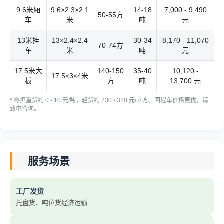
9.6米厢
9.6×2.3×2.1
14-18
7,000 - 9,490
50-55方
车
米
吨
元
13米挂
13×2.4×2.4
30-34
8,170 - 11,070
70-74方
车
米
吨
元
17.5米大
140-150
35-40
10,120 -
17.5×3×4米
板
方
吨
13,700 元
* 零担重货约 0 - 10 元/吨，轻货约 230 - 320 元/立方。回程车价格更优，请
致电咨询。
服务场景
工厂发货
托盘货、吨位货经济运输