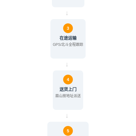
→
3
在途运输
GPS/北斗全程跟踪
→
4
送货上门
眉山按地址派送
→
5