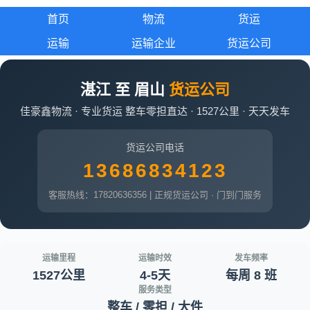
首页
物流
货运
运输
运输企业
货运公司
湛江 至 眉山
货运公司
佳豪鑫物流 · 专业货运 整车零担直达 · 1527公里 · 天天发车
货运公司电话
13686834123
客服热线：17820636356 | 正规货运公司 · 门到门服务
运输里程
运输时效
发车频率
1527公里
4-5天
每周 8 班
服务类型
整车 / 零担 / 大件