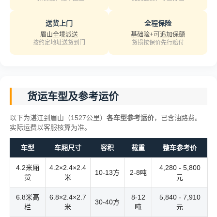
送货上门
全程保险
眉山全境派送
基础险+可追加保额
按约定地址送货到门
货损按保价先行赔付
货运车型及参考运价
以下为湛江到眉山（1527公里）
各车型参考运价
，已含油路费。
实际运费以客服核算为准。
车型
车厢尺寸
容积
载重
整车参考价
4.2米厢
4.2×2.4×2.4
4,280 - 5,800
10-13方
2-8吨
货
米
元
6.8米高
6.8×2.4×2.7
8-12
5,840 - 7,910
30-40方
栏
米
吨
元