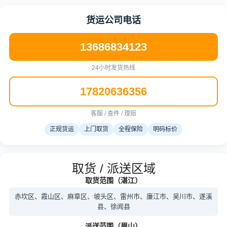
货运公司电话
13686834123
24小时发货热线
17820636356
客服 / 查件 / 理赔
正规货运
上门取货
全程保险
明码标价
取货 / 派送区域
取货范围（湛江）
赤坎区、霞山区、麻章区、坡头区、雷州市、廉江市、吴川市、遂溪
县、徐闻县
派送范围（眉山）