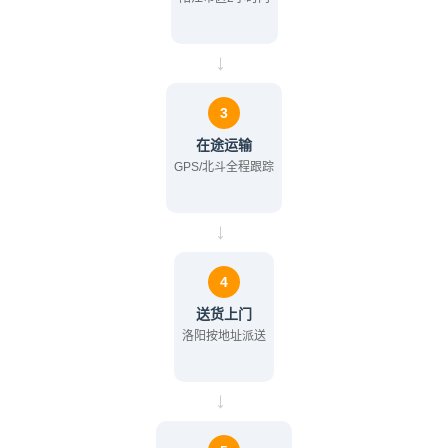
→
3
在途运输
GPS/北斗全程跟踪
→
4
送货上门
洛阳按地址派送
→