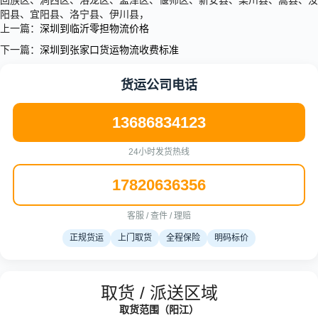
回族区、涧西区、洛龙区、孟津区、偃师区、新安县、栾川县、嵩县、汝
阳县、宜阳县、洛宁县、伊川县，
上一篇：
深圳到临沂零担物流价格
下一篇：
深圳到张家口货运物流收费标准
货运公司电话
13686834123
24小时发货热线
17820636356
客服 / 查件 / 理赔
正规货运
上门取货
全程保险
明码标价
取货 / 派送区域
取货范围（阳江）