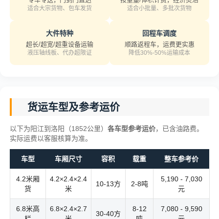
适合大宗货物、包车发货
适合小批量、多批次货物
大件特种
回程车调度
超长/超宽/超重设备运输
顺路返程车，运费更实惠
液压轴线板、代办超限证
降低30%-50%运输成本
货运车型及参考运价
以下为阳江到洛阳（1852公里）
各车型参考运价
，已含油路费。
实际运费以客服核算为准。
车型
车厢尺寸
容积
载重
整车参考价
4.2米厢
4.2×2.4×2.4
5,190 - 7,030
10-13方
2-8吨
货
米
元
6.8米高
6.8×2.4×2.7
8-12
7,080 - 9,590
30-40方
栏
米
吨
元