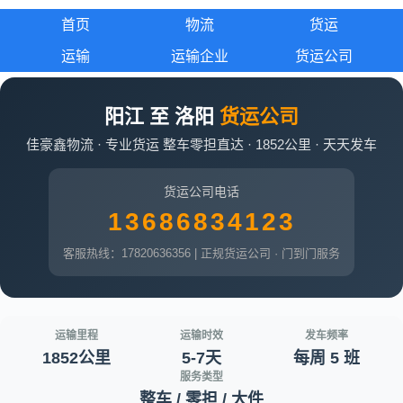
首页
物流
货运
运输
运输企业
货运公司
阳江 至 洛阳
货运公司
佳豪鑫物流 · 专业货运 整车零担直达 · 1852公里 · 天天发车
货运公司电话
13686834123
客服热线：17820636356 | 正规货运公司 · 门到门服务
运输里程
运输时效
发车频率
1852公里
5-7天
每周 5 班
服务类型
整车 / 零担 / 大件