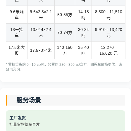
9.6米厢
9.6×2.3×2.1
14-18
8,500 - 11,510
50-55方
车
米
吨
元
13米挂
13×2.4×2.4
30-34
9,910 - 13,420
70-74方
车
米
吨
元
17.5米大
140-150
35-40
12,270 -
17.5×3×4米
板
方
吨
16,620 元
* 零担重货约 0 - 10 元/吨，轻货约 280 - 390 元/立方。回程车价格更优，请
致电咨询。
服务场景
工厂发货
批量货物整车直发