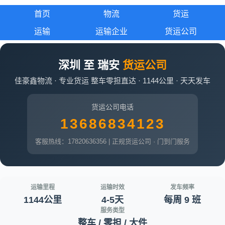
首页
物流
货运
运输
运输企业
货运公司
深圳 至 瑞安
货运公司
佳豪鑫物流 · 专业货运 整车零担直达 · 1144公里 · 天天发车
货运公司电话
13686834123
客服热线：17820636356 | 正规货运公司 · 门到门服务
运输里程
运输时效
发车频率
1144公里
4-5天
每周 9 班
服务类型
整车 / 零担 / 大件