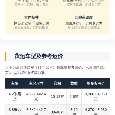
适合大宗货物、包车发货
适合小批量、多批次货物
大件特种
回程车调度
超长/超宽/超重设备运输
顺路返程车，运费更实惠
液压轴线板、代办超限证
降低30%-50%运输成本
货运车型及参考运价
以下为深圳到瑞安（1144公里）
各车型参考运价
，已含油路费。
实际运费以客服核算为准。
车型
车厢尺寸
容积
载重
整车参考价
4.2米厢
4.2×2.4×2.4
3,200 - 4,350
10-13方
2-8吨
货
米
元
6.8米高
6.8×2.4×2.7
8-12
4,370 - 5,930
30-40方
栏
米
吨
元