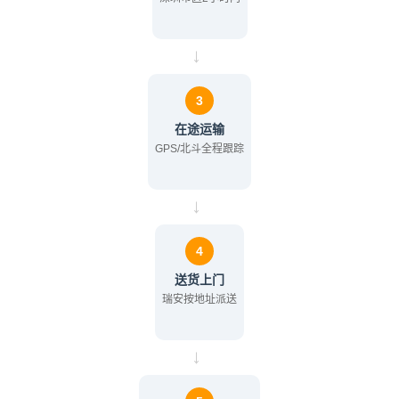
→
3
在途运输
GPS/北斗全程跟踪
→
4
送货上门
瑞安按地址派送
→