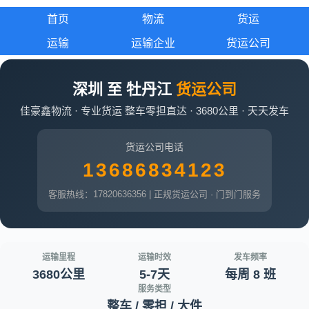
首页
物流
货运
运输
运输企业
货运公司
深圳 至 牡丹江
货运公司
佳豪鑫物流 · 专业货运 整车零担直达 · 3680公里 · 天天发车
货运公司电话
13686834123
客服热线：17820636356 | 正规货运公司 · 门到门服务
运输里程
运输时效
发车频率
3680公里
5-7天
每周 8 班
服务类型
整车 / 零担 / 大件