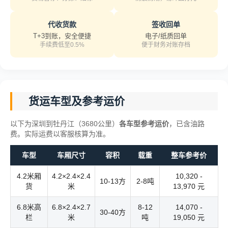
代收货款
签收回单
T+3到账，安全便捷
电子/纸质回单
手续费低至0.5%
便于财务对账存档
货运车型及参考运价
以下为深圳到牡丹江（3680公里）
各车型参考运价
，已含油路
费。实际运费以客服核算为准。
车型
车厢尺寸
容积
载重
整车参考价
4.2米厢
4.2×2.4×2.4
10,320 -
10-13方
2-8吨
货
米
13,970 元
6.8米高
6.8×2.4×2.7
8-12
14,070 -
30-40方
栏
米
吨
19,050 元