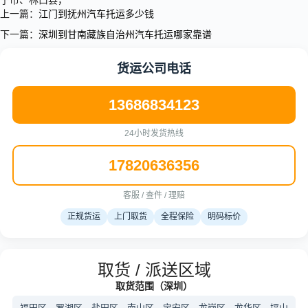
宁市、林口县，
上一篇：
江门到抚州汽车托运多少钱
下一篇：
深圳到甘南藏族自治州汽车托运哪家靠谱
货运公司电话
13686834123
24小时发货热线
17820636356
客服 / 查件 / 理赔
正规货运
上门取货
全程保险
明码标价
取货 / 派送区域
取货范围（深圳）
福田区、罗湖区、盐田区、南山区、宝安区、龙岗区、龙华区、坪山