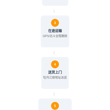
→
3
在途运输
GPS/北斗全程跟踪
→
4
送货上门
牡丹江按地址派送
→
5