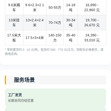
9.6米厢
9.6×2.3×2.1
14-18
16,890 -
50-55方
车
米
吨
22,860 元
13米挂
13×2.4×2.4
30-34
19,700 -
70-74方
车
米
吨
26,670 元
17.5米大
140-150
35-40
24,390 -
17.5×3×4米
板
方
吨
33,010 元
* 零担重货约 0 - 10 元/吨，轻货约 560 - 770 元/立方。回程车价格更优，请
致电咨询。
服务场景
工厂发货
长期合同月结优惠