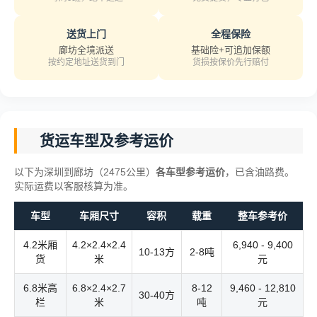
送货上门
全程保险
廊坊全境派送
基础险+可追加保额
按约定地址送货到门
货损按保价先行赔付
货运车型及参考运价
以下为深圳到廊坊（2475公里）
各车型参考运价
，已含油路费。
实际运费以客服核算为准。
车型
车厢尺寸
容积
载重
整车参考价
4.2米厢
4.2×2.4×2.4
6,940 - 9,400
10-13方
2-8吨
货
米
元
6.8米高
6.8×2.4×2.7
8-12
9,460 - 12,810
30-40方
栏
米
吨
元