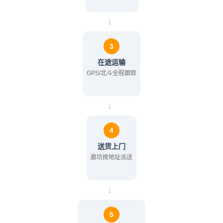
→
3
在途运输
GPS/北斗全程跟踪
→
4
送货上门
廊坊按地址派送
→
5