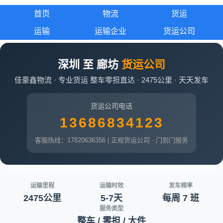
首页
物流
货运
运输
运输企业
货运公司
深圳 至 廊坊
货运公司
佳豪鑫物流 · 专业货运 整车零担直达 · 2475公里 · 天天发车
货运公司电话
13686834123
客服热线：17820636356 | 正规货运公司 · 门到门服务
运输里程
运输时效
发车频率
2475公里
5-7天
每周 7 班
服务类型
整车 / 零担 / 大件