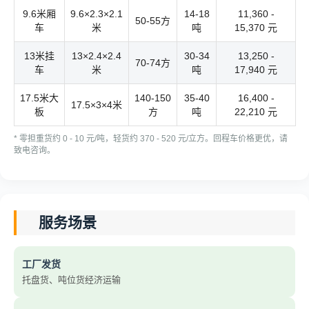
9.6米厢
9.6×2.3×2.1
14-18
11,360 -
50-55方
车
米
吨
15,370 元
13米挂
13×2.4×2.4
30-34
13,250 -
70-74方
车
米
吨
17,940 元
17.5米大
140-150
35-40
16,400 -
17.5×3×4米
板
方
吨
22,210 元
* 零担重货约 0 - 10 元/吨，轻货约 370 - 520 元/立方。回程车价格更优，请
致电咨询。
服务场景
工厂发货
托盘货、吨位货经济运输