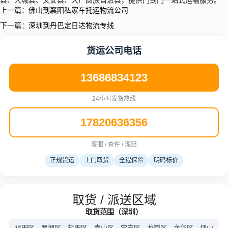
县、大城县、文安县、大厂回族自治县，提供门到门一站式运输服务。
上一篇：
佛山到襄阳私家车托运物流公司
下一篇：
深圳到丹巴定日达物流专线
货运公司电话
13686834123
24小时发货热线
17820636356
客服 / 查件 / 理赔
正规货运
上门取货
全程保险
明码标价
取货 / 派送区域
取货范围（深圳）
福田区、罗湖区、盐田区、南山区、宝安区、龙岗区、龙华区、坪山