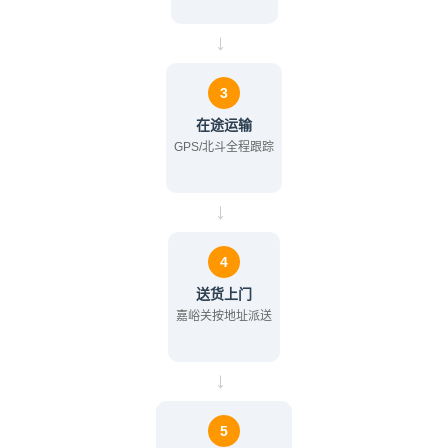
→
3
在途运输
GPS/北斗全程跟踪
→
4
送货上门
嘉峪关按地址派送
→
5