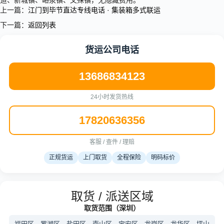
道、新城镇、峪泉镇、文殊镇，无隐藏费用。
上一篇：
江门到毕节直达专线电话 · 集装箱多式联运
下一篇：
返回列表
货运公司电话
13686834123
24小时发货热线
17820636356
客服 / 查件 / 理赔
正规货运
上门取货
全程保险
明码标价
取货 / 派送区域
取货范围（深圳）
福田区、罗湖区、盐田区、南山区、宝安区、龙岗区、龙华区、坪山