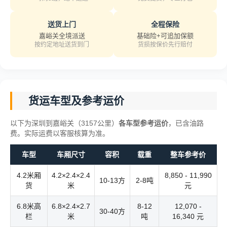
送货上门
全程保险
嘉峪关全境派送
基础险+可追加保额
按约定地址送货到门
货损按保价先行赔付
货运车型及参考运价
以下为深圳到嘉峪关（3157公里）
各车型参考运价
，已含油路
费。实际运费以客服核算为准。
车型
车厢尺寸
容积
载重
整车参考价
4.2米厢
4.2×2.4×2.4
8,850 - 11,990
10-13方
2-8吨
货
米
元
6.8米高
6.8×2.4×2.7
8-12
12,070 -
30-40方
栏
米
吨
16,340 元