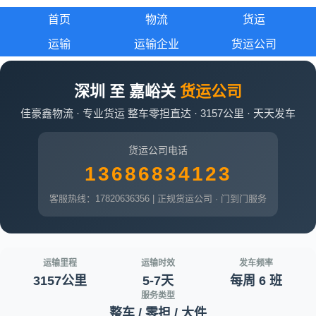
首页
物流
货运
运输
运输企业
货运公司
深圳 至 嘉峪关
货运公司
佳豪鑫物流 · 专业货运 整车零担直达 · 3157公里 · 天天发车
货运公司电话
13686834123
客服热线：17820636356 | 正规货运公司 · 门到门服务
运输里程
运输时效
发车频率
3157公里
5-7天
每周 6 班
服务类型
整车 / 零担 / 大件