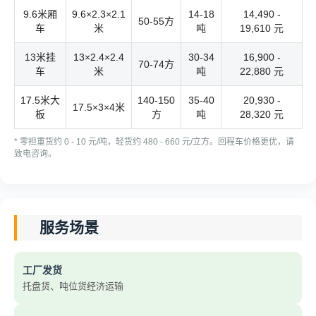
9.6米厢
9.6×2.3×2.1
14-18
14,490 -
50-55方
车
米
吨
19,610 元
13米挂
13×2.4×2.4
30-34
16,900 -
70-74方
车
米
吨
22,880 元
17.5米大
140-150
35-40
20,930 -
17.5×3×4米
板
方
吨
28,320 元
* 零担重货约 0 - 10 元/吨，轻货约 480 - 660 元/立方。回程车价格更优，请
致电咨询。
服务场景
工厂发货
托盘货、吨位货经济运输