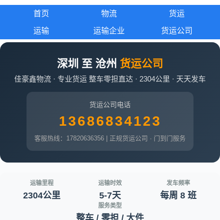
首页
物流
货运
运输
运输企业
货运公司
深圳 至 沧州
货运公司
佳豪鑫物流 · 专业货运 整车零担直达 · 2304公里 · 天天发车
货运公司电话
13686834123
客服热线：17820636356 | 正规货运公司 · 门到门服务
运输里程
运输时效
发车频率
2304公里
5-7天
每周 8 班
服务类型
整车 / 零担 / 大件