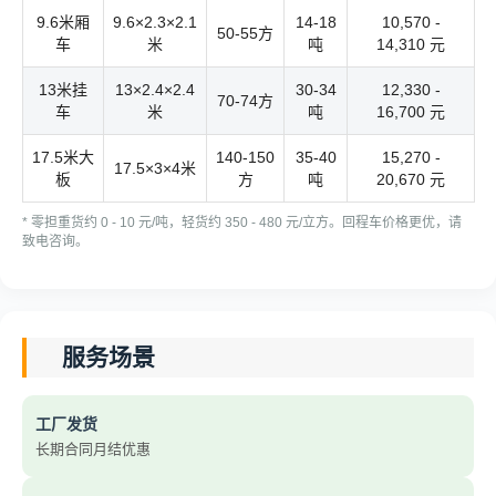
9.6米厢
9.6×2.3×2.1
14-18
10,570 -
50-55方
车
米
吨
14,310 元
13米挂
13×2.4×2.4
30-34
12,330 -
70-74方
车
米
吨
16,700 元
17.5米大
140-150
35-40
15,270 -
17.5×3×4米
板
方
吨
20,670 元
* 零担重货约 0 - 10 元/吨，轻货约 350 - 480 元/立方。回程车价格更优，请
致电咨询。
服务场景
工厂发货
长期合同月结优惠