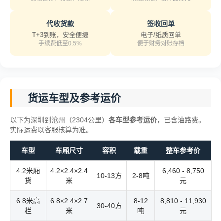
代收货款
签收回单
T+3到账，安全便捷
电子/纸质回单
手续费低至0.5%
便于财务对账存档
货运车型及参考运价
以下为深圳到沧州（2304公里）
各车型参考运价
，已含油路费。
实际运费以客服核算为准。
车型
车厢尺寸
容积
载重
整车参考价
4.2米厢
4.2×2.4×2.4
6,460 - 8,750
10-13方
2-8吨
货
米
元
6.8米高
6.8×2.4×2.7
8-12
8,810 - 11,930
30-40方
栏
米
吨
元