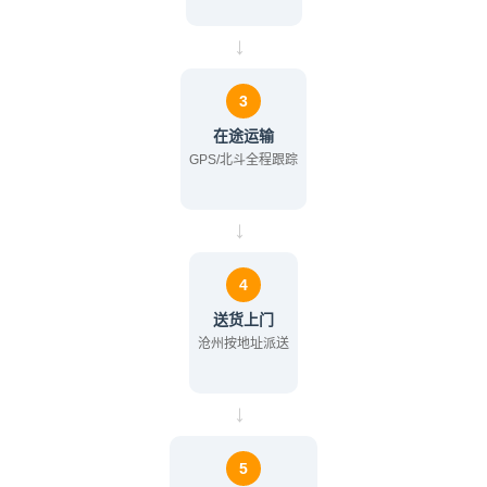
→
3
在途运输
GPS/北斗全程跟踪
→
4
送货上门
沧州按地址派送
→
5