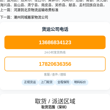
区、运河区、泊头市、任丘市、黄骅市、河间市、沧县、青县、东光县、
海兴县、盐山县、肃宁县、南皮县、吴桥县、献县、孟村回族自治县，
上一篇：
河源到北京物流运输收费标准
下一篇：
潮州同城搬家物流公司
货运公司电话
13686834123
24小时发货热线
17820636356
客服 / 查件 / 理赔
正规货运
上门取货
全程保险
明码标价
取货 / 派送区域
取货范围（深圳）