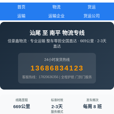
首页
物流
货运
运输
运输企业
货运公司
汕尾 至 南平 物流专线
佳豪鑫物流 · 专业运输 整车零担全国直达 · 669公里 · 2-3天
直达
24小时发货热线
13686834123
客服热线：17820636356 | 全程护航 门到门服务
线路里程
标准时效
发车频次
669公里
2-3天
每周 8 班
服务模式