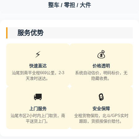
整车 / 零担 / 大件
服务优势
⚡
💰
快速直达
价格透明
汕尾到南平全程669公里，2-3
系统自动估价，明码标价，无
天准时送达。
隐藏收费。
🚚
🔒
上门服务
安全保障
汕尾市区2小时内上门取货，南
全程货物保险，北斗/GPS实时
平送货上门。
跟踪，货损按保价赔付。