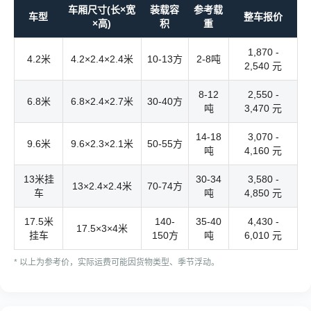
车厢尺寸(长×宽
装载容
参考载
车型
整车报价
×高)
积
重
1,870 -
4.2米
4.2×2.4×2.4米
10-13方
2-8吨
2,540 元
8-12
2,550 -
6.8米
6.8×2.4×2.7米
30-40方
吨
3,470 元
14-18
3,070 -
9.6米
9.6×2.3×2.1米
50-55方
吨
4,160 元
13米挂
30-34
3,580 -
13×2.4×2.4米
70-74方
车
吨
4,850 元
17.5米
140-
35-40
4,430 -
17.5×3×4米
挂车
150方
吨
6,010 元
* 以上为参考价，实际运费可能因货物类型、季节浮动。