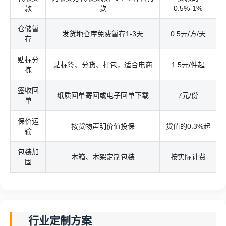
款
款
0.5%-1%
仓储暂
发货地仓库免费暂存1-3天
0.5元/方/天
存
贴标分
贴标签、分货、打包，适合电商
1.5元/件起
拣
签收回
纸质回单寄回或电子回单下载
7元/份
单
保价运
按货物声明价值投保
货值的0.3%起
输
包装加
木箱、木架定制包装
按实际计费
固
行业定制方案