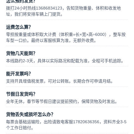
怎么预约发货？
拨打24小时热线13686834123，告知货物重量、体积和收发地
址，我们将安排车辆上门提货。
运费怎么算？
零担按重量或体积取大计费（体积重=长×宽×高÷6000），整车按
车型一口价。最终以客服核算为准，无额外收费。
货物几天能到？
本线路约2-3天，具体以实际路况和配载为准，全程可手机追踪。
能开发票吗？
支持开具增值税发票，可对公转账。长期合作可申请月结。
节假日发货吗？
全年无休，春节等节假日建议提前预约，保障货物及时发出。
货物丢失或损坏怎么办？
每票含基础运输险，出险请致电客服17820636356，资料齐全3-5
个工作日赔付。