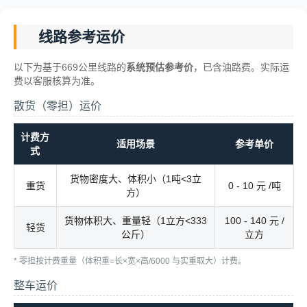
线路参考运价
以下为基于669公里线路的
系统预估参考价
，已含油路费。实际运
费以客服核算为准。
散货（零担）运价
计费方
适用场景
参考单价
式
货物密度大、体积小（1吨<3立
重货
0 - 10 元 /吨
方）
货物体积大、重量轻（1立方<333
100 - 140 元 /
轻货
公斤）
立方
* 零担按计费重量（体积重=长×宽×高/6000 与实重取大）计费。
整车运价