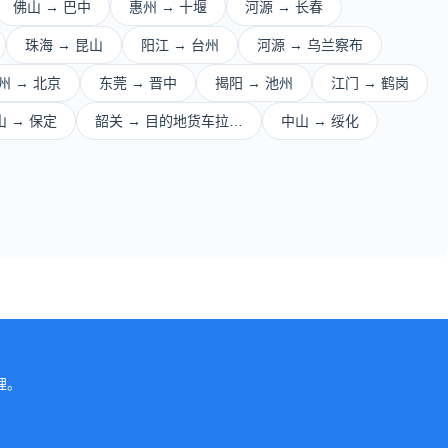
佛山 → 巴中
惠州 → 十堰
河源 → 长春
珠海 → 昆山
阳江 → 台州
河源 → 乌兰察布
州 → 北京
东莞 → 晋中
揭阳 → 池州
江门 → 鹤岗
山 → 保定
韶关 → 目的地货车拉…
中山 → 绥化
。
理。