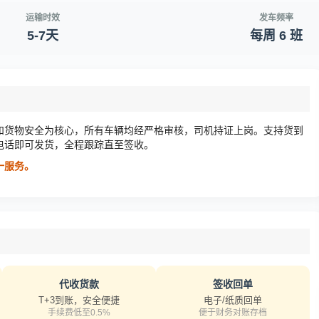
运输时效
发车频率
5-7天
每周 6 班
和货物安全为核心，所有车辆均经严格审核，司机持证上岗。支持货到
电话即可发货，全程跟踪直至签收。
对一服务。
代收货款
签收回单
T+3到账，安全便捷
电子/纸质回单
手续费低至0.5%
便于财务对账存档