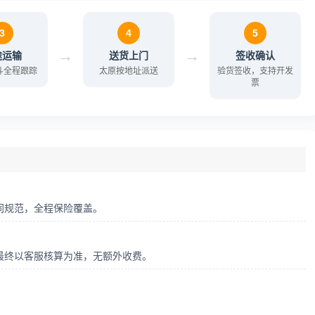
3
4
5
→
→
途运输
送货上门
签收确认
北斗全程跟踪
太原按地址派送
验货签收，支持开发
票
同规范，全程保险覆盖。
最终以客服核算为准，无额外收费。