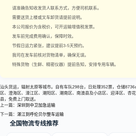
请准确告知收发货人联系方式，方便司机联系。
需要送货上楼或叉车卸货请提前说明。
本公司报价为含税价，可开运输增值税发票。
发车前完成费用确认，保障时效。
节假日运力紧张，建议提前3-5天预约。
我司在发车前核对货物清单，确保无误。
特殊货物（生鲜、精密仪器）提前告知，安排专用车辆。
汕头货运，辐射太原等城市。自有车队298台，日处理352票，仓储87
区、澄海区、濠江区、潮阳区、潮南区、南澳县及小店区、迎泽区、杏花
县，免费上门取送。
上一篇：
深圳到中卫加急运输
下一篇：
湛江到呼伦贝尔整车运输
全国物流专线推荐