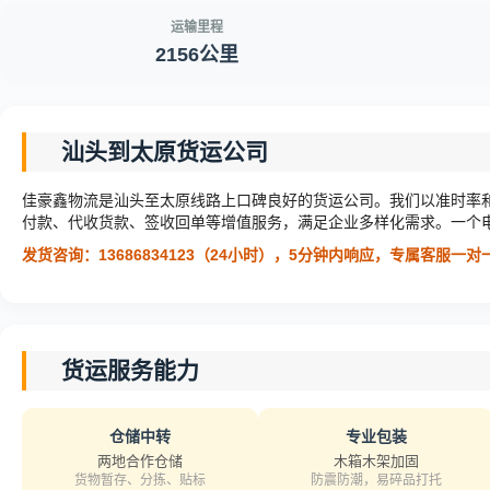
运输里程
2156公里
汕头到太原货运公司
佳豪鑫物流是汕头至太原线路上口碑良好的货运公司。我们以准时率
付款、代收货款、签收回单等增值服务，满足企业多样化需求。一个
发货咨询：13686834123（24小时），5分钟内响应，专属客服一
货运服务能力
仓储中转
专业包装
两地合作仓储
木箱木架加固
货物暂存、分拣、贴标
防震防潮，易碎品打托