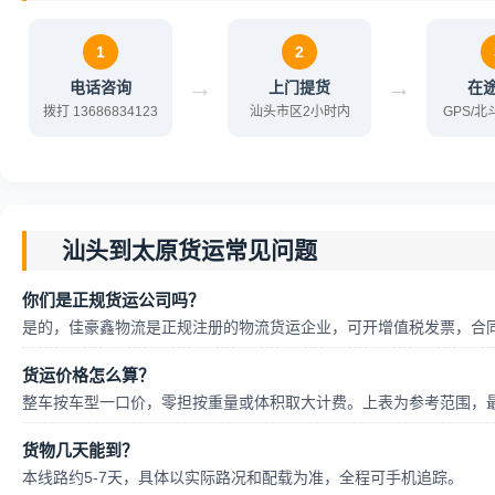
1
2
→
→
电话咨询
上门提货
在
拨打 13686834123
汕头市区2小时内
GPS/
汕头到太原货运常见问题
你们是正规货运公司吗？
是的，佳豪鑫物流是正规注册的物流货运企业，可开增值税发票，合
货运价格怎么算？
整车按车型一口价，零担按重量或体积取大计费。上表为参考范围，
货物几天能到？
本线路约5-7天，具体以实际路况和配载为准，全程可手机追踪。