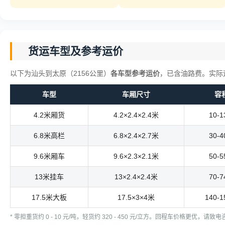
货运车型及参考运价
以下为汕头到太原（2156公里）
各车型参考运价
，已含油路费。实际
车型
车厢尺寸
容
4.2米厢货
4.2×2.4×2.4米
10-
6.8米高栏
6.8×2.4×2.7米
30-
9.6米厢车
9.6×2.3×2.1米
50-
13米挂车
13×2.4×2.4米
70-
17.5米大板
17.5×3×4米
140-
* 零担重货约 0 - 10 元/吨，轻货约 320 - 450 元/立方。回程车价格更优，请致