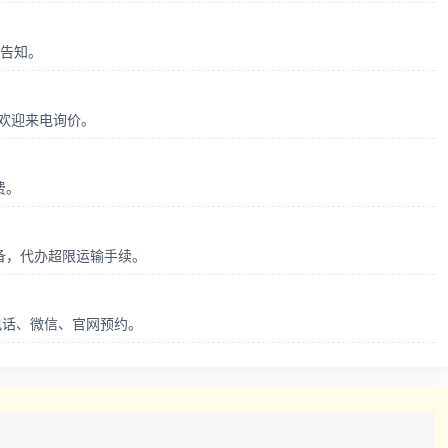
前告知。
，欢迎来电询价。
费。
备，代办超限运输手续。
支持电话、微信、官网预约。