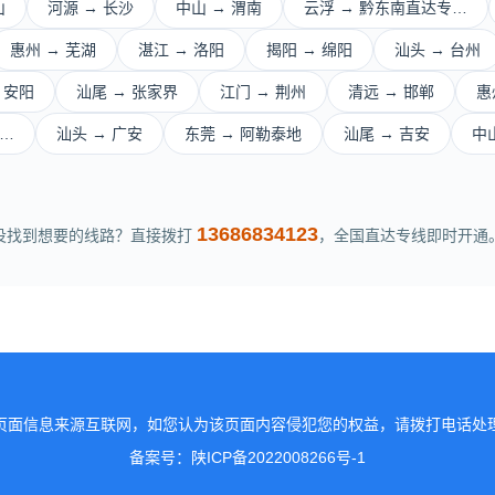
山
河源 → 长沙
中山 → 渭南
云浮 → 黔东南直达专…
惠州 → 芜湖
湛江 → 洛阳
揭阳 → 绵阳
汕头 → 台州
 安阳
汕尾 → 张家界
江门 → 荆州
清远 → 邯郸
惠
汽…
汕头 → 广安
东莞 → 阿勒泰地
汕尾 → 吉安
中
13686834123
没找到想要的线路？直接拨打
，全国直达专线即时开通
页面信息来源互联网，如您认为该页面内容侵犯您的权益，请拨打电话处
备案号：陕ICP备2022008266号-1