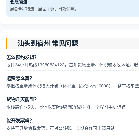
会展物流
展会全程物流，展品往返，时效保障。
汕头到宿州 常见问题
怎么预约发货？
拨打24小时热线13686834123，告知货物重量、体积和收发地址
运费怎么算？
零担按重量或体积取大计费（体积重=长×宽×高÷6000），整车按
货物几天能到？
本线路约4-5天，具体以实际路况和配载为准，全程可手机追踪。
能开发票吗？
支持开具增值税发票，可对公转账。长期合作可申请月结。