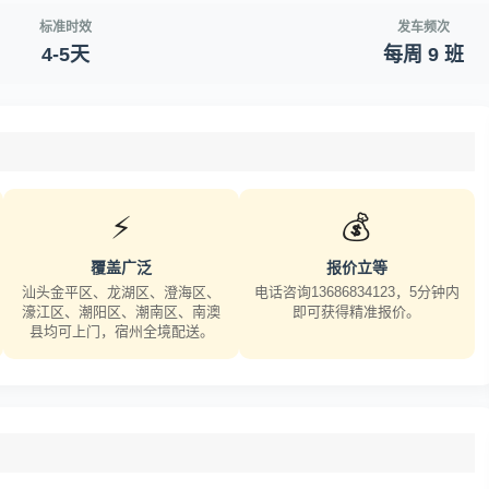
标准时效
发车频次
4-5天
每周 9 班
⚡
💰
覆盖广泛
报价立等
汕头金平区、龙湖区、澄海区、
电话咨询13686834123，5分钟内
濠江区、潮阳区、潮南区、南澳
即可获得精准报价。
县均可上门，宿州全境配送。