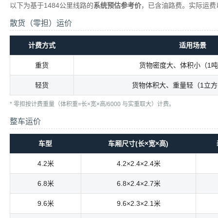
以下为基于1484公里线路的
系统预估参考价
，已含油路费。实际运费
散货（零担）运价
计费方式
适用场景
重货
货物密度大、体积小（1吨
轻货
货物体积大、重量轻（1立方<
* 零担按计费重量（体积重=长×宽×高/6000 与实重取大）计费。
整车运价
车型
车厢尺寸(长×宽×高)
4.2米
4.2×2.4×2.4米
6.8米
6.8×2.4×2.7米
9.6米
9.6×2.3×2.1米