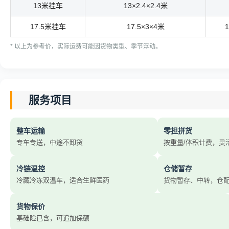
13米挂车
13×2.4×2.4米
17.5米挂车
17.5×3×4米
1
* 以上为参考价，实际运费可能因货物类型、季节浮动。
服务项目
整车运输
零担拼货
专车专送，中途不卸货
按重量/体积计费，灵
冷链温控
仓储暂存
冷藏冷冻双温车，适合生鲜医药
货物暂存、中转，仓
货物保价
基础险已含，可追加保额