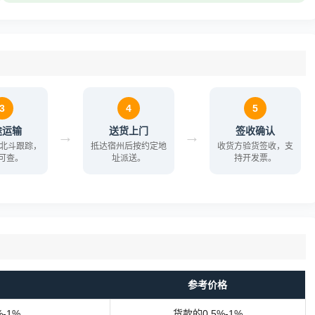
3
4
5
途运输
送货上门
签收确认
→
→
/北斗跟踪，
抵达宿州后按约定地
收货方验货签收，支
可查。
址派送。
持开发票。
参考价格
-1%
货款的0.5%-1%