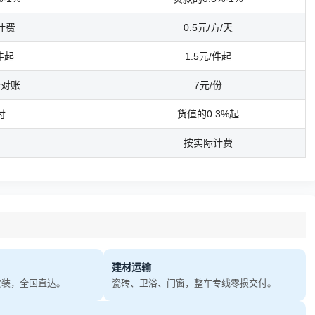
计费
0.5元/方/天
件起
1.5元/件起
务对账
7元/份
付
货值的0.3%起
按实际计费
建材运输
安装，全国直达。
瓷砖、卫浴、门窗，整车专线零损交付。