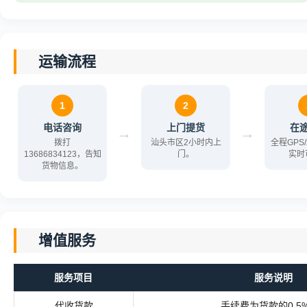
运输流程
1
2
电话咨询
上门提货
在
→
→
拨打
汕头市区2小时内上
全程GPS
13686834123，告知
门。
实时
货物信息。
增值服务
服务项目
服务说明
代收货款
手续费为货款的0.5%