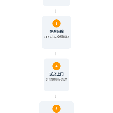
→
3
在途运输
GPS/北斗全程跟踪
→
4
送货上门
延安按地址派送
→
5