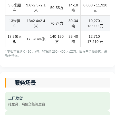
9.6米厢
9.6×2.3×2.1
14-18
8,800 - 11,920
50-55方
车
米
吨
元
13米挂
13×2.4×2.4
30-34
10,270 -
70-74方
车
米
吨
13,900 元
17.5米大
140-150
35-40
12,710 -
17.5×3×4米
板
方
吨
17,210 元
* 零担重货约 0 - 10 元/吨，轻货约 290 - 400 元/立方。回程车价格更优，请
致电咨询。
服务场景
工厂发货
托盘货、吨位货经济运输