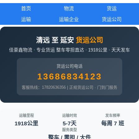
首页
物流
货运
运输
运输企业
货运公司
清远 至 延安
货运公司
佳豪鑫物流 · 专业货运 整车零担直达 · 1918公里 · 天天发车
货运公司电话
13686834123
客服热线：17820636356 | 正规货运公司 · 门到门服务
运输里程
运输时效
发车频率
1918公里
5-7天
每周 7 班
服务类型
整车 / 零担 / 大件