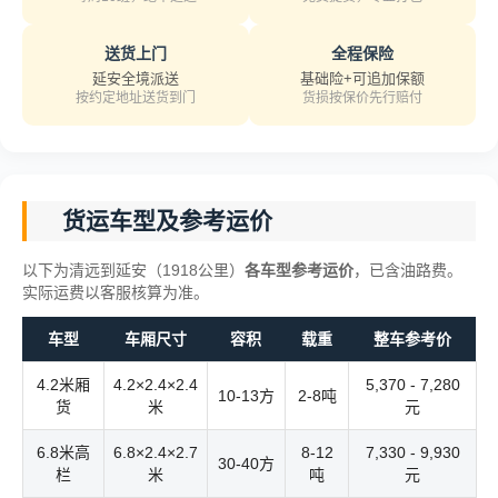
送货上门
全程保险
延安全境派送
基础险+可追加保额
按约定地址送货到门
货损按保价先行赔付
货运车型及参考运价
以下为清远到延安（1918公里）
各车型参考运价
，已含油路费。
实际运费以客服核算为准。
车型
车厢尺寸
容积
载重
整车参考价
4.2米厢
4.2×2.4×2.4
5,370 - 7,280
10-13方
2-8吨
货
米
元
6.8米高
6.8×2.4×2.7
8-12
7,330 - 9,930
30-40方
栏
米
吨
元