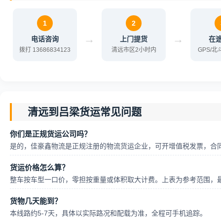
1
2
→
→
电话咨询
上门提货
在
拨打 13686834123
清远市区2小时内
GPS/
清远到吕梁货运常见问题
你们是正规货运公司吗？
是的，佳豪鑫物流是正规注册的物流货运企业，可开增值税发票，合
货运价格怎么算？
整车按车型一口价，零担按重量或体积取大计费。上表为参考范围，
货物几天能到？
本线路约5-7天，具体以实际路况和配载为准，全程可手机追踪。