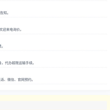
前告知。
，欢迎来电询价。
费。
备，代办超限运输手续。
支持电话、微信、官网预约。