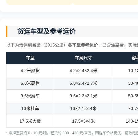
货运车型及参考运价
以下为清远到吕梁（2015公里）
各车型参考运价
，已含油路费。实际
车型
车厢尺寸
容
4.2米厢货
4.2×2.4×2.4米
10-
6.8米高栏
6.8×2.4×2.7米
30-
9.6米厢车
9.6×2.3×2.1米
50-
13米挂车
13×2.4×2.4米
70-
17.5米大板
17.5×3×4米
140-
* 零担重货约 0 - 10 元/吨，轻货约 300 - 420 元/立方。回程车价格更优，请致