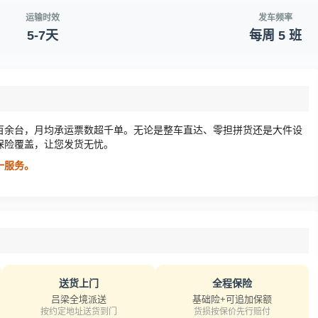
运输时效
发车频率
5-7天
每周 5 班
百余台，月均承运票数超千单。无论是整车直达、零担拼货还是大件设
保险覆盖，让您发货无忧。
对一服务。
送货上门
全程保险
吕梁全境派送
基础险+可追加保额
按约定地址送货到门
货损按保价先行赔付