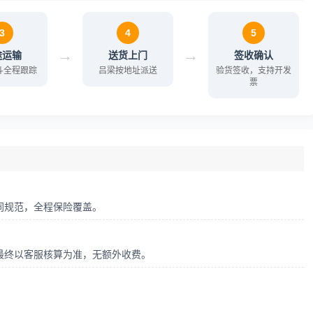
3
4
5
→
→
途运输
送货上门
签收确认
北斗全程跟踪
吕梁按地址派送
验货签收，支持开发
票
同规范，全程保险覆盖。
最终以客服核算为准，无额外收费。