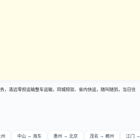
务，清远零担运输整车运输，同城短驳、省内快运，随叫随到，当日往
兰州
中山 → 海东
惠州 → 北京
茂名 → 郴州
江门 →