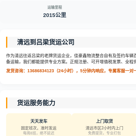
运输里程
2015公里
清远到吕梁货运公司
作为清远往返吕梁的老牌货运企业，佳豪鑫物流整合自有及签约车辆
备运输，我们都能提供专业方案。正规注册、可开增值税发票、全程
发货咨询：13686834123（24小时），5分钟内响应，专属客服一
货运服务能力
天天发车
上门取货
固定班次，准时发运
清远市区2小时内上门
每周8班，绝不延迟
免费提货，专业打包