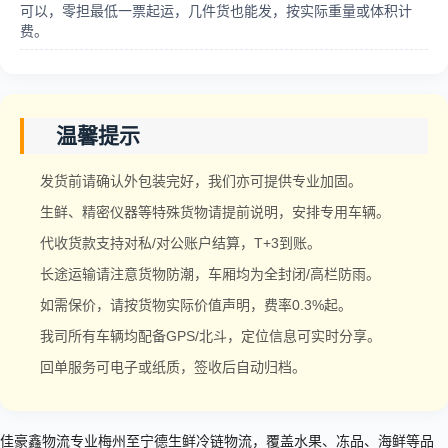
可以，零担最低一票起运，几件货也能发，按实际重量或体积计
费。
温馨提示
发货前请确认外包装完好，我们亦可提供专业加固。
生鲜、精密仪器等特殊货物请提前说明，安排专用车辆。
代收货款支持对私/对公账户结算，T+3到账。
长途运输请注意货物防潮，车厢均为全封闭/高栏防雨。
如需保价，请按货物实际价值声明，费率0.3%起。
我司所有车辆均配备GPS/北斗，定位信息可实时分享。
回单服务可电子或纸质，签收后自动归档。
佳豪鑫物流专业梅州至宁德生鲜冷链物流，覆盖水果、冻品、海鲜等品