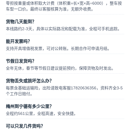
零担按重量或体积取大计费（体积重=长×宽×高÷6000），整车按
车型一口价。最终以客服核算为准，无额外收费。
货物几天能到？
本线路约2-3天，具体以实际路况和配载为准，全程可手机追踪。
能开发票吗？
支持开具增值税发票，可对公转账。长期合作可申请月结。
节假日发货吗？
全年无休，春节等节假日建议提前预约，保障货物及时发出。
货物丢失或损坏怎么办？
每票含基础运输险，出险请致电客服17820636356，资料齐全3-5
个工作日赔付。
梅州到宁德有多少公里？
全程约561公里，全程高速，安全快捷。
可以只发几件货吗？