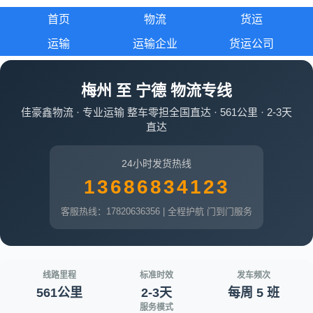
首页
物流
货运
运输
运输企业
货运公司
梅州 至 宁德 物流专线
佳豪鑫物流 · 专业运输 整车零担全国直达 · 561公里 · 2-3天
直达
24小时发货热线
13686834123
客服热线：17820636356 | 全程护航 门到门服务
线路里程
标准时效
发车频次
561公里
2-3天
每周 5 班
服务模式