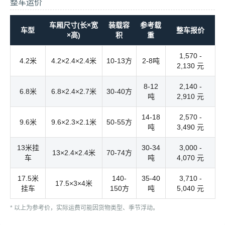
整车运价
车厢尺寸(长×宽
装载容
参考载
车型
整车报价
×高)
积
重
1,570 -
4.2米
4.2×2.4×2.4米
10-13方
2-8吨
2,130 元
8-12
2,140 -
6.8米
6.8×2.4×2.7米
30-40方
吨
2,910 元
14-18
2,570 -
9.6米
9.6×2.3×2.1米
50-55方
吨
3,490 元
13米挂
30-34
3,000 -
13×2.4×2.4米
70-74方
车
吨
4,070 元
17.5米
140-
35-40
3,710 -
17.5×3×4米
挂车
150方
吨
5,040 元
* 以上为参考价，实际运费可能因货物类型、季节浮动。