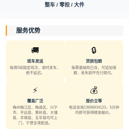
整车 / 零担 / 大件
服务优势
🚚
🔒
班车发运
货损包赔
每周5班固定班次，准时发车，
每票基础险已含，可追加保
绝不延迟。
额，丢失损坏先行赔付。
⚡
💰
覆盖广泛
报价立等
梅州梅江区、梅县区、兴宁
电话咨询13686834123，5分钟
市、平远县、蕉岭县、大埔
内即可获得精准报价。
县、丰顺县、五华县均可上
门，宁德全境配送。