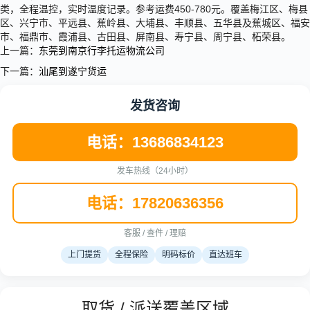
类，全程温控，实时温度记录。参考运费450-780元。覆盖梅江区、梅县
区、兴宁市、平远县、蕉岭县、大埔县、丰顺县、五华县及蕉城区、福安
市、福鼎市、霞浦县、古田县、屏南县、寿宁县、周宁县、柘荣县。
上一篇：
东莞到南京行李托运物流公司
下一篇：
汕尾到遂宁货运
发货咨询
电话：13686834123
发车热线（24小时）
电话：17820636356
客服 / 查件 / 理赔
上门提货
全程保险
明码标价
直达班车
取货 / 派送覆盖区域