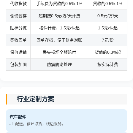
代收货款
手续费为货款的0.5%-1%
货款的0.5%-1%
仓储暂存
超期按0.5元/方/天计费
0.5元/方/天
贴标分拣
按件计费，1.5元/件起
1.5元/件起
签收回单
回单存档，便于财务对账
7元/份
保价运输
丢失损坏全额赔付
货值的0.3%起
包装加固
防震防潮处理
按实际计费
行业定制方案
汽车配件
JIT配送，循环取货，线边服务。