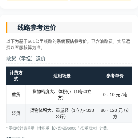
线路参考运价
以下为基于561公里线路的
系统预估参考价
，已含油路费。实际运
费以客服核算为准。
散货（零担）运价
计费方
适用场景
参考单价
式
货物密度大、体积小（1吨<3立
重货
0 - 10 元 /吨
方）
货物体积大、重量轻（1立方<333
80 - 120 元 /立
轻货
公斤）
方
* 零担按计费重量（体积重=长×宽×高/6000 与实重取大）计费。