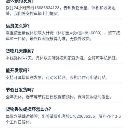
怎么预约发货？
拨打24小时热线13686834123，告知货物重量、体积和收发地
址，我们将安排车辆上门提货。
运费怎么算？
零担按重量或体积取大计费（体积重=长×宽×高÷6000），整车按
车型一口价。最终以客服核算为准，无额外收费。
货物几天能到？
本线路约5-7天，具体以实际路况和配载为准，全程可手机追踪。
能开发票吗？
支持开具增值税发票，可对公转账。长期合作可申请月结。
节假日发货吗？
全年无休，春节等节假日建议提前预约，保障货物及时发出。
货物丢失或损坏怎么办？
每票含基础运输险，出险请致电客服17820636356，资料齐全3-5
个工作日赔付。