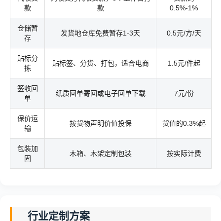
款
款
0.5%-1%
仓储暂
发货地仓库免费暂存1-3天
0.5元/方/天
存
贴标分
贴标签、分货、打包，适合电商
1.5元/件起
拣
签收回
纸质回单寄回或电子回单下载
7元/份
单
保价运
按货物声明价值投保
货值的0.3%起
输
包装加
木箱、木架定制包装
按实际计费
固
行业定制方案