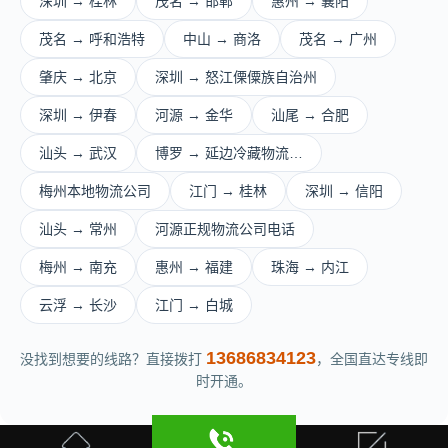
深圳 → 桂林
茂名 → 邯郸
惠州 → 襄阳
茂名 → 呼和浩特
中山 → 商洛
茂名 → 广州
肇庆 → 北京
深圳 → 怒江傈僳族自治州
深圳 → 伊春
河源 → 金华
汕尾 → 合肥
汕头 → 武汉
博罗 → 延边冷藏物流…
梅州本地物流公司
江门 → 桂林
深圳 → 信阳
汕头 → 常州
河源正规物流公司电话
梅州 → 南充
惠州 → 福建
珠海 → 内江
云浮 → 长沙
江门 → 白城
13686834123
没找到想要的线路？直接拨打
，全国直达专线即
时开通。