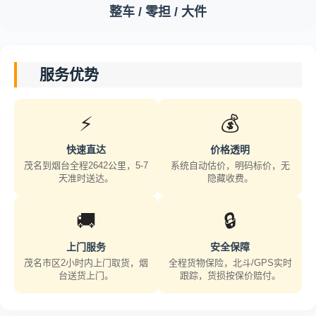
整车 / 零担 / 大件
服务优势
⚡
💰
快速直达
价格透明
茂名到烟台全程2642公里，5-7
系统自动估价，明码标价，无
天准时送达。
隐藏收费。
🚚
🔒
上门服务
安全保障
茂名市区2小时内上门取货，烟
全程货物保险，北斗/GPS实时
台送货上门。
跟踪，货损按保价赔付。