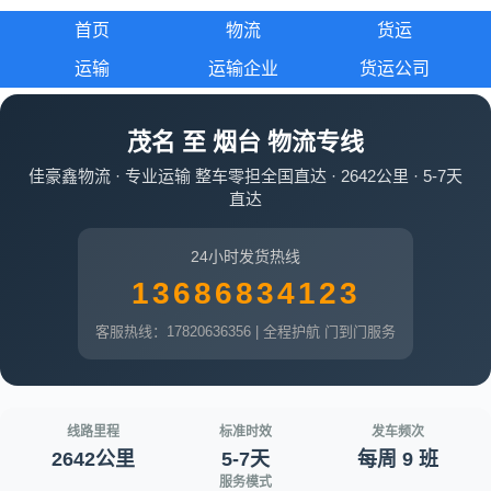
首页
物流
货运
运输
运输企业
货运公司
茂名 至 烟台 物流专线
佳豪鑫物流 · 专业运输 整车零担全国直达 · 2642公里 · 5-7天
直达
24小时发货热线
13686834123
客服热线：17820636356 | 全程护航 门到门服务
线路里程
标准时效
发车频次
2642公里
5-7天
每周 9 班
服务模式