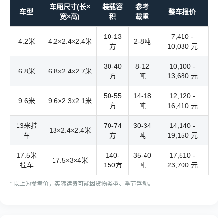
车厢尺寸(长×
装载容
参考
车型
整车报价
宽×高)
积
载重
10-13
7,410 -
4.2米
4.2×2.4×2.4米
2-8吨
方
10,030 元
30-40
8-12
10,100 -
6.8米
6.8×2.4×2.7米
方
吨
13,680 元
50-55
14-18
12,120 -
9.6米
9.6×2.3×2.1米
方
吨
16,410 元
13米挂
70-74
30-34
14,140 -
13×2.4×2.4米
车
方
吨
19,150 元
17.5米
140-
35-40
17,510 -
17.5×3×4米
挂车
150方
吨
23,700 元
* 以上为参考价，实际运费可能因货物类型、季节浮动。