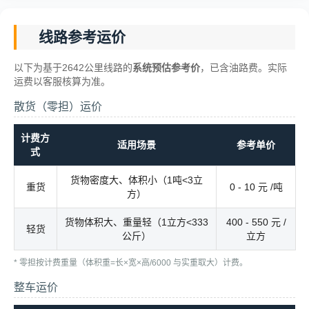
线路参考运价
以下为基于2642公里线路的
系统预估参考价
，已含油路费。实际
运费以客服核算为准。
散货（零担）运价
计费方
适用场景
参考单价
式
货物密度大、体积小（1吨<3立
重货
0 - 10 元 /吨
方）
货物体积大、重量轻（1立方<333
400 - 550 元 /
轻货
公斤）
立方
* 零担按计费重量（体积重=长×宽×高/6000 与实重取大）计费。
整车运价