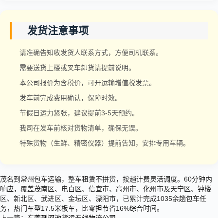
发货注意事项
请准确告知收发货人联系方式，方便司机联系。
需要送货上楼或叉车卸货请提前说明。
本公司报价为含税价，可开运输增值税发票。
发车前完成费用确认，保障时效。
节假日运力紧张，建议提前3-5天预约。
我司在发车前核对货物清单，确保无误。
特殊货物（生鲜、精密仪器）提前告知，安排专用车辆。
茂名到常州包车运输，整车租赁不拼货，按趟计费灵活调度。60分钟内
响应，覆盖茂南区、电白区、信宜市、高州市、化州市及天宁区、钟楼
区、新北区、武进区、金坛区、溧阳市，已累计完成1035余趟包车任
务，热门车型17.5米板车，比零担节省16%综合时间。