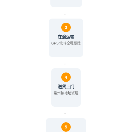
→
3
在途运输
GPS/北斗全程跟踪
→
4
送货上门
常州按地址派送
→
5