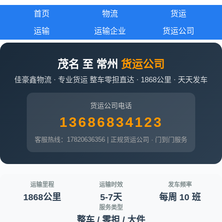
首页
物流
货运
运输
运输企业
货运公司
茂名 至 常州
货运公司
佳豪鑫物流 · 专业货运 整车零担直达 · 1868公里 · 天天发车
货运公司电话
13686834123
客服热线：17820636356 | 正规货运公司 · 门到门服务
运输里程
运输时效
发车频率
1868公里
5-7天
每周 10 班
服务类型
整车 / 零担 / 大件