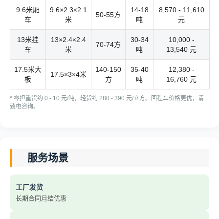
9.6米厢
9.6×2.3×2.1
14-18
8,570 - 11,610
50-55方
车
米
吨
元
13米挂
13×2.4×2.4
30-34
10,000 -
70-74方
车
米
吨
13,540 元
17.5米大
140-150
35-40
12,380 -
17.5×3×4米
板
方
吨
16,760 元
* 零担重货约 0 - 10 元/吨，轻货约 280 - 390 元/立方。回程车价格更优，请
致电咨询。
服务场景
工厂发货
长期合同月结优惠