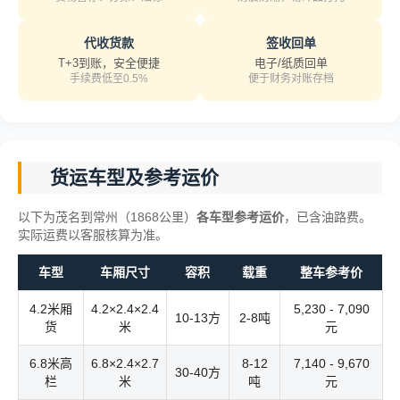
代收货款
签收回单
T+3到账，安全便捷
电子/纸质回单
手续费低至0.5%
便于财务对账存档
货运车型及参考运价
以下为茂名到常州（1868公里）
各车型参考运价
，已含油路费。
实际运费以客服核算为准。
车型
车厢尺寸
容积
载重
整车参考价
4.2米厢
4.2×2.4×2.4
5,230 - 7,090
10-13方
2-8吨
货
米
元
6.8米高
6.8×2.4×2.7
8-12
7,140 - 9,670
30-40方
栏
米
吨
元