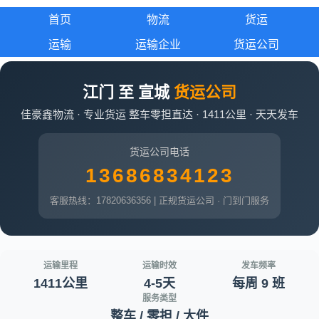
首页
物流
货运
运输
运输企业
货运公司
江门 至 宣城
货运公司
佳豪鑫物流 · 专业货运 整车零担直达 · 1411公里 · 天天发车
货运公司电话
13686834123
客服热线：17820636356 | 正规货运公司 · 门到门服务
运输里程
运输时效
发车频率
1411公里
4-5天
每周 9 班
服务类型
整车 / 零担 / 大件