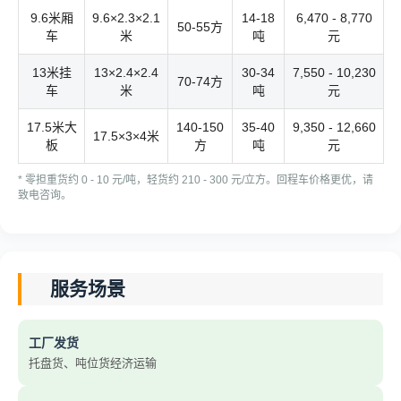
9.6米厢
9.6×2.3×2.1
14-18
6,470 - 8,770
50-55方
车
米
吨
元
13米挂
13×2.4×2.4
30-34
7,550 - 10,230
70-74方
车
米
吨
元
17.5米大
140-150
35-40
9,350 - 12,660
17.5×3×4米
板
方
吨
元
* 零担重货约 0 - 10 元/吨，轻货约 210 - 300 元/立方。回程车价格更优，请
致电咨询。
服务场景
工厂发货
托盘货、吨位货经济运输