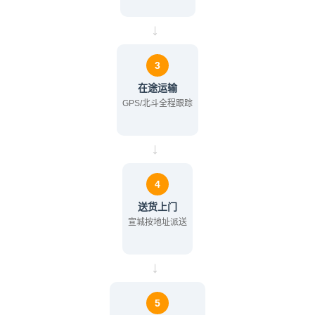
→
3
在途运输
GPS/北斗全程跟踪
→
4
送货上门
宣城按地址派送
→
5