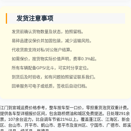
发货注意事项
发货前确认货物数量及状态，拍照留档。
易碎品建议保价并加固包装，减少运输风险。
代收货款支持对私/对公账户结算。
如需保价，按货物实际价值声明，费率0.3%起。
所有车辆配备GPS/北斗，可实时分享定位。
到货后及时验收，如有问题拍照留证联系我们。
回单服务可电子或纸质，签收后自动归档。
江门到宣城运费价格参考，整车按车型一口价，零担重货泡货双重计费。
提供各车型详细报价区间，包含路桥燃油和城区免费提送。日处理291余
票，107余台运力，比自调车节省21%以上。覆盖蓬江区、江海区、新会
区、台山市、开平市、鹤山市、恩平市及宣州区、宁国市、广德市、郎溪