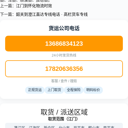
县、泾县、绩溪县、旌德县。
上一篇：
江门到怀化物流时效
下一篇：
韶关到澄江直达专线电话 · 高栏货车专线
货运公司电话
13686834123
24小时发货热线
17820636356
客服 / 查件 / 理赔
正规货运
上门取货
全程保险
明码标价
取货 / 派送区域
取货范围（江门）
蓬江区、江海区、新会区、台山市、开平市、鹤山市、恩平市