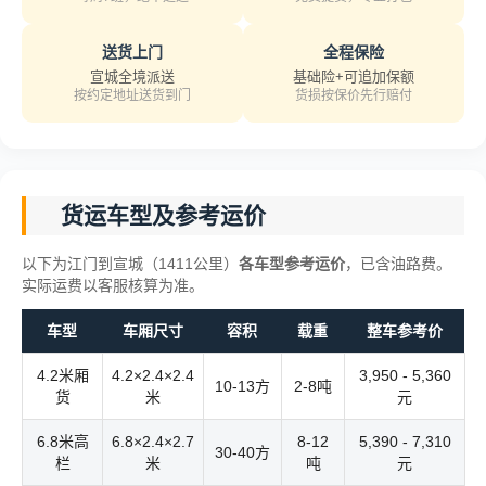
送货上门
全程保险
宣城全境派送
基础险+可追加保额
按约定地址送货到门
货损按保价先行赔付
货运车型及参考运价
以下为江门到宣城（1411公里）
各车型参考运价
，已含油路费。
实际运费以客服核算为准。
车型
车厢尺寸
容积
载重
整车参考价
4.2米厢
4.2×2.4×2.4
3,950 - 5,360
10-13方
2-8吨
货
米
元
6.8米高
6.8×2.4×2.7
8-12
5,390 - 7,310
30-40方
栏
米
吨
元