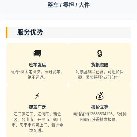
整车 / 零担 / 大件
服务优势
🚚
🔒
班车发运
货损包赔
每周6班固定班次，准时发车，
每票基础险已含，可追加保
绝不延迟。
额，丢失损坏先行赔付。
⚡
💰
覆盖广泛
报价立等
江门蓬江区、江海区、新会
电话咨询13686834123，5分钟
区、台山市、开平市、鹤山
内即可获得精准报价。
市、恩平市均可上门，新乡全
境配送。