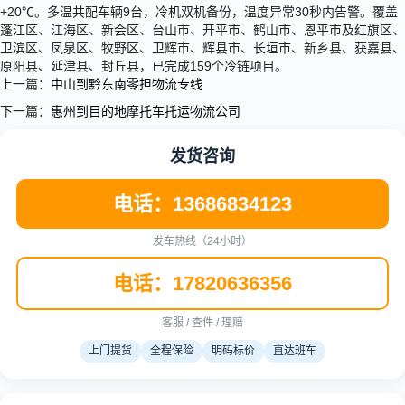
+20℃。多温共配车辆9台，冷机双机备份，温度异常30秒内告警。覆盖
蓬江区、江海区、新会区、台山市、开平市、鹤山市、恩平市及红旗区、
卫滨区、凤泉区、牧野区、卫辉市、辉县市、长垣市、新乡县、获嘉县、
原阳县、延津县、封丘县，已完成159个冷链项目。
上一篇：
中山到黔东南零担物流专线
下一篇：
惠州到目的地摩托车托运物流公司
发货咨询
电话：13686834123
发车热线（24小时）
电话：17820636356
客服 / 查件 / 理赔
上门提货
全程保险
明码标价
直达班车