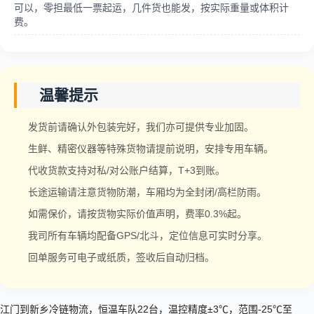
可以，零担最低一票起运，几件货也能发，按实际重量或体积计
费。
温馨提示
发货前请确认外包装完好，我们亦可提供专业加固。
生鲜、精密仪器等特殊货物请提前说明，安排专用车辆。
代收货款支持对私/对公账户结算，T+3到账。
长途运输请注意货物防潮，车厢均为全封闭/高栏防雨。
如需保价，请按货物实际价值声明，费率0.3%起。
我司所有车辆均配备GPS/北斗，定位信息可实时分享。
回单服务可电子或纸质，签收后自动归档。
江门到新乡冷链物流，恒温车队22台，温控精度±3℃，范围-25℃至