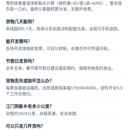
零担按重量或体积取大计费（体积重=长×宽×高÷6000），整车按
车型一口价。最终以客服核算为准，无额外收费。
货物几天能到？
本线路约5-7天，具体以实际路况和配载为准，全程可手机追踪。
能开发票吗？
支持开具增值税发票，可对公转账。长期合作可申请月结。
节假日发货吗？
全年无休，春节等节假日建议提前预约，保障货物及时发出。
货物丢失或损坏怎么办？
每票含基础运输险，出险请致电客服17820636356，资料齐全3-5
个工作日赔付。
江门到新乡有多少公里？
全程约1824公里，全程高速，安全快捷。
可以只发几件货吗？