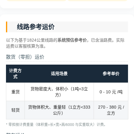
线路参考运价
以下为基于1824公里线路的
系统预估参考价
，已含油路费。实际
运费以客服核算为准。
散货（零担）运价
计费方
适用场景
参考单价
式
货物密度大、体积小（1吨<3立
重货
0 - 10 元 /吨
方）
货物体积大、重量轻（1立方<333
270 - 380 元 /
轻货
公斤）
立方
* 零担按计费重量（体积重=长×宽×高/6000 与实重取大）计费。