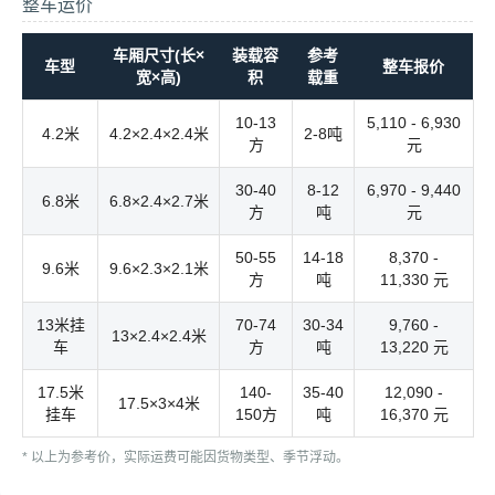
整车运价
车厢尺寸(长×
装载容
参考
车型
整车报价
宽×高)
积
载重
10-13
5,110 - 6,930
4.2米
4.2×2.4×2.4米
2-8吨
方
元
30-40
8-12
6,970 - 9,440
6.8米
6.8×2.4×2.7米
方
吨
元
50-55
14-18
8,370 -
9.6米
9.6×2.3×2.1米
方
吨
11,330 元
13米挂
70-74
30-34
9,760 -
13×2.4×2.4米
车
方
吨
13,220 元
17.5米
140-
35-40
12,090 -
17.5×3×4米
挂车
150方
吨
16,370 元
* 以上为参考价，实际运费可能因货物类型、季节浮动。