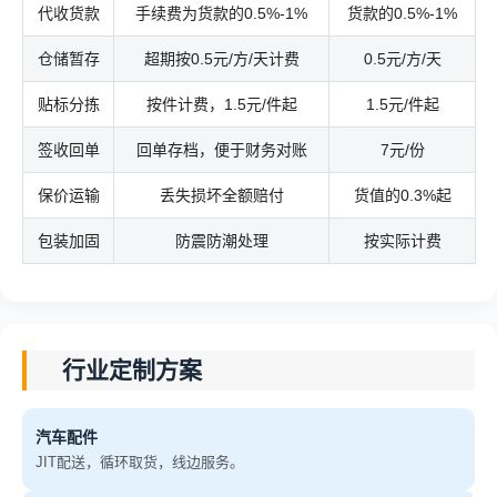
代收货款
手续费为货款的0.5%-1%
货款的0.5%-1%
仓储暂存
超期按0.5元/方/天计费
0.5元/方/天
贴标分拣
按件计费，1.5元/件起
1.5元/件起
签收回单
回单存档，便于财务对账
7元/份
保价运输
丢失损坏全额赔付
货值的0.3%起
包装加固
防震防潮处理
按实际计费
行业定制方案
汽车配件
JIT配送，循环取货，线边服务。