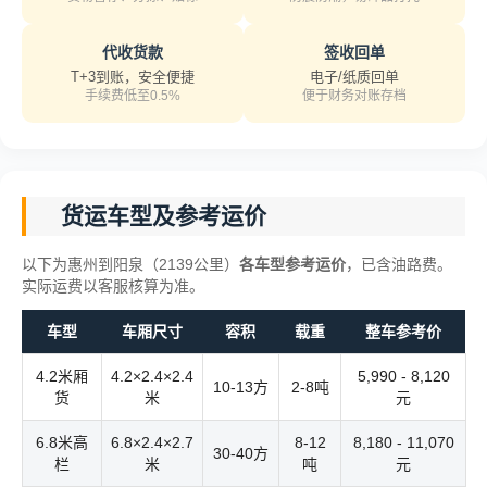
代收货款
签收回单
T+3到账，安全便捷
电子/纸质回单
手续费低至0.5%
便于财务对账存档
货运车型及参考运价
以下为惠州到阳泉（2139公里）
各车型参考运价
，已含油路费。
实际运费以客服核算为准。
车型
车厢尺寸
容积
载重
整车参考价
4.2米厢
4.2×2.4×2.4
5,990 - 8,120
10-13方
2-8吨
货
米
元
6.8米高
6.8×2.4×2.7
8-12
8,180 - 11,070
30-40方
栏
米
吨
元