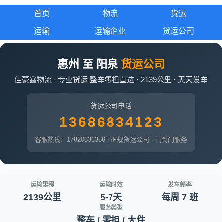
首页
物流
货运
运输
运输企业
货运公司
惠州 至 阳泉
货运公司
佳豪鑫物流 · 专业货运 整车零担直达 · 2139公里 · 天天发车
货运公司电话
13686834123
客服热线：17820636356 | 正规货运公司 · 门到门服务
运输里程
运输时效
发车频率
2139公里
5-7天
每周 7 班
服务类型
整车 / 零担 / 大件