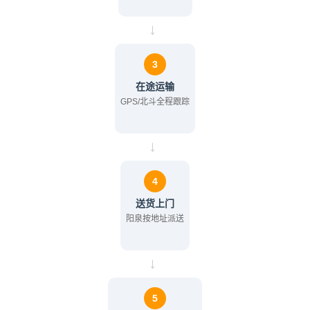
→
3
在途运输
GPS/北斗全程跟踪
→
4
送货上门
阳泉按地址派送
→
5