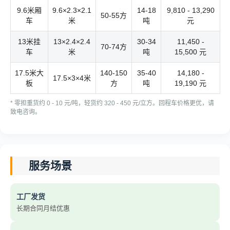
9.6米厢
9.6×2.3×2.1
14-18
9,810 - 13,290
50-55方
车
米
吨
元
13米挂
13×2.4×2.4
30-34
11,450 -
70-74方
车
米
吨
15,500 元
17.5米大
140-150
35-40
14,180 -
17.5×3×4米
板
方
吨
19,190 元
* 零担重货约 0 - 10 元/吨，轻货约 320 - 450 元/立方。回程车价格更优，请
致电咨询。
服务场景
工厂发货
长期合同月结优惠