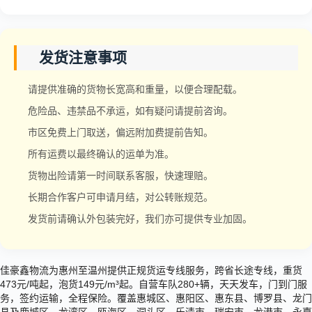
发货注意事项
请提供准确的货物长宽高和重量，以便合理配载。
危险品、违禁品不承运，如有疑问请提前咨询。
市区免费上门取送，偏远附加费提前告知。
所有运费以最终确认的运单为准。
货物出险请第一时间联系客服，快速理赔。
长期合作客户可申请月结，对公转账规范。
发货前请确认外包装完好，我们亦可提供专业加固。
佳豪鑫物流为惠州至温州提供正规货运专线服务，跨省长途专线，重货
473元/吨起，泡货149元/m³起。自营车队280+辆，天天发车，门到门服
务，签约运输，全程保险。覆盖惠城区、惠阳区、惠东县、博罗县、龙门