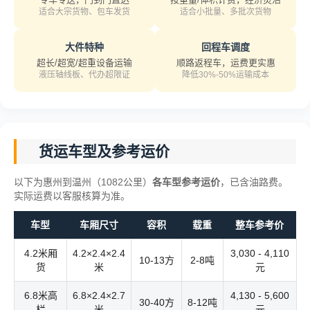
适合大宗货物、包车发货
适合小批量、多批次货物
大件特种
回程车调度
超长/超宽/超重设备运输
顺路返程车，运费更实惠
液压轴线板、代办超限证
降低30%-50%运输成本
货运车型及参考运价
以下为惠州到温州（1082公里）
各车型参考运价
，已含油路费。
实际运费以客服核算为准。
车型
车厢尺寸
容积
载重
整车参考价
4.2米厢
4.2×2.4×2.4
3,030 - 4,110
10-13方
2-8吨
货
米
元
6.8米高
6.8×2.4×2.7
4,130 - 5,600
30-40方
8-12吨
栏
米
元