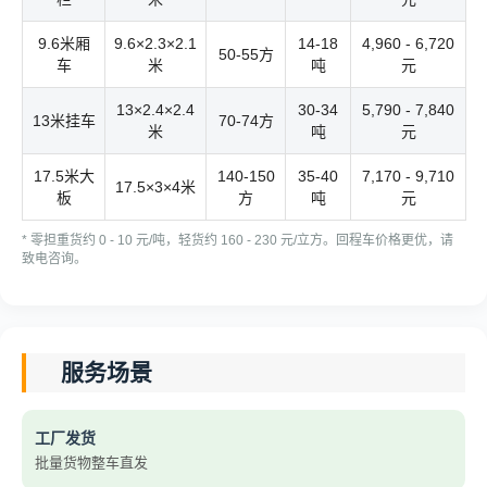
9.6米厢
9.6×2.3×2.1
14-18
4,960 - 6,720
50-55方
车
米
吨
元
13×2.4×2.4
30-34
5,790 - 7,840
13米挂车
70-74方
米
吨
元
17.5米大
140-150
35-40
7,170 - 9,710
17.5×3×4米
板
方
吨
元
* 零担重货约 0 - 10 元/吨，轻货约 160 - 230 元/立方。回程车价格更优，请
致电咨询。
服务场景
工厂发货
批量货物整车直发