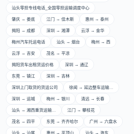
汕头零担专线电话_全国零担运输调度中心
肇庆 → 娄底
江门 → 佳木斯
惠州 → 泰州
揭阳 → 成都
深圳 → 湘潭
云浮 → 金华
梅州汽车托运电话
汕头 → 烟台
梅州 → 西
云浮 → 吉安
茂名 → 平凉
揭阳货车出租货运价格
深圳 → 通辽
东莞 → 镇江
深圳 → 吉林
深圳上门取货的货运公司
徐闻 → 延边整车运输…
深圳 → 运城
梅州 → 银川
清远 → 长春
汕头 → 湘西重货运输…
江门 → 攀枝花
茂名 → 四平
东莞 → 齐齐哈尔
广州 → 六盘水
汕头 → 汕尾
惠州 → 平顶山
汕头 → 海东