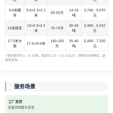
9.6米厢
9.6×2.3×2.1
14-18
3,740 - 5,070
50-55方
车
米
吨
元
13×2.4×2.4
30-34
4,360 - 5,910
13米挂车
70-74方
米
吨
元
17.5米大
140-150
35-40
5,400 - 7,320
17.5×3×4米
板
方
吨
元
* 零担重货约 0 - 10 元/吨，轻货约 120 - 170 元/立方。回程车价格更优，请
致电咨询。
服务场景
工厂发货
批量货物整车直发