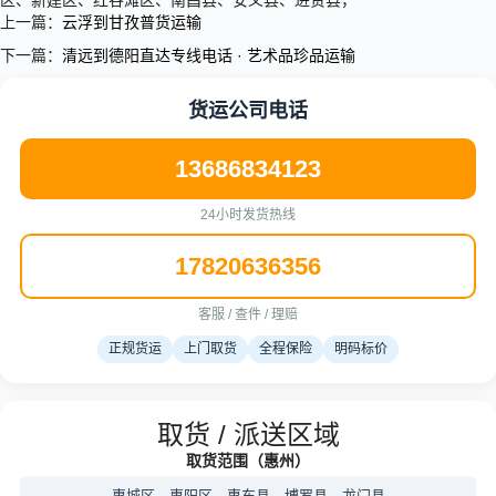
区、新建区、红谷滩区、南昌县、安义县、进贤县，
上一篇：
云浮到甘孜普货运输
下一篇：
清远到德阳直达专线电话 · 艺术品珍品运输
货运公司电话
13686834123
24小时发货热线
17820636356
客服 / 查件 / 理赔
正规货运
上门取货
全程保险
明码标价
取货 / 派送区域
取货范围（惠州）
惠城区、惠阳区、惠东县、博罗县、龙门县