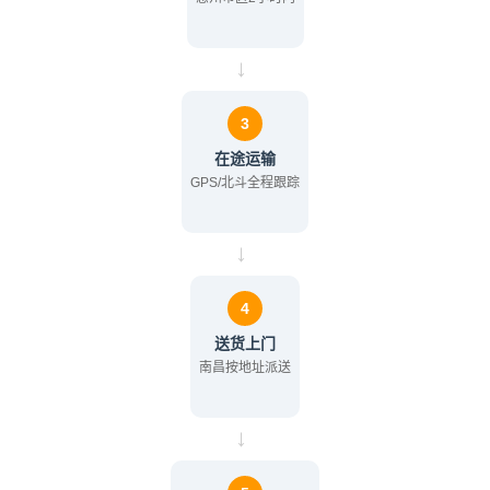
→
3
在途运输
GPS/北斗全程跟踪
→
4
送货上门
南昌按地址派送
→