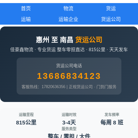
首页
物流
货运
运输
运输企业
货运公司
惠州 至 南昌
货运公司
佳豪鑫物流 · 专业货运 整车零担直达 · 815公里 · 天天发车
货运公司电话
13686834123
客服热线：17820636356 | 正规货运公司 · 门到门服务
运输里程
运输时效
发车频率
815公里
3-4天
每周 8 班
服务类型
整车 / 零担 / 大件