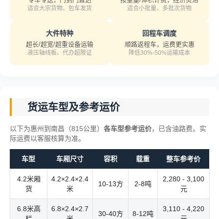
适合大宗货物、包车发货
适合小批量、多批次货物
大件特种
回程车调度
超长/超宽/超重设备运输
顺路返程车，运费更实惠
液压轴线板、代办超限证
降低30%-50%运输成本
货运车型及参考运价
以下为惠州到南昌（815公里）
各车型参考运价
，已含油路费。实
际运费以客服核算为准。
车型
车厢尺寸
容积
载重
整车参考价
4.2米厢
4.2×2.4×2.4
2,280 - 3,100
10-13方
2-8吨
货
米
元
6.8米高
6.8×2.4×2.7
3,110 - 4,220
30-40方
8-12吨
栏
米
元