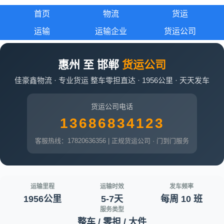
首页
物流
货运
运输
运输企业
货运公司
惠州 至 邯郸
货运公司
佳豪鑫物流 · 专业货运 整车零担直达 · 1956公里 · 天天发车
货运公司电话
13686834123
客服热线：17820636356 | 正规货运公司 · 门到门服务
运输里程
运输时效
发车频率
1956公里
5-7天
每周 10 班
服务类型
整车 / 零担 / 大件