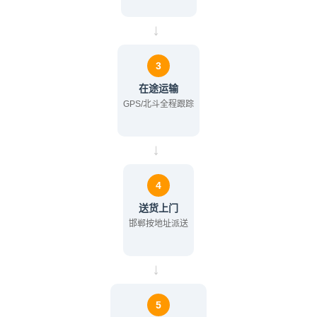
→
3
在途运输
GPS/北斗全程跟踪
→
4
送货上门
邯郸按地址派送
→
5