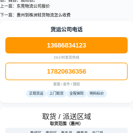
县、魏县、曲周县。
上一篇：
东莞物流公司报价
下一篇：
惠州到株洲轻货物流怎么收费
货运公司电话
13686834123
24小时发货热线
17820636356
客服 / 查件 / 理赔
正规货运
上门取货
全程保险
明码标价
取货 / 派送区域
取货范围（惠州）
惠城区、惠阳区、惠东县、博罗县、龙门县