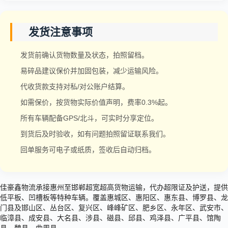
发货注意事项
发货前确认货物数量及状态，拍照留档。
易碎品建议保价并加固包装，减少运输风险。
代收货款支持对私/对公账户结算。
如需保价，按货物实际价值声明，费率0.3%起。
所有车辆配备GPS/北斗，可实时分享定位。
到货后及时验收，如有问题拍照留证联系我们。
回单服务可电子或纸质，签收后自动归档。
佳豪鑫物流承接惠州至邯郸超宽超高货物运输，代办超限证及护送，提供
低平板、凹槽板等特种车辆。覆盖惠城区、惠阳区、惠东县、博罗县、龙
门县及邯山区、丛台区、复兴区、峰峰矿区、肥乡区、永年区、武安市、
临漳县、成安县、大名县、涉县、磁县、邱县、鸡泽县、广平县、馆陶