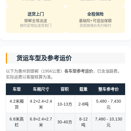
送货上门
全程保险
邯郸全境派送
基础险+可追加保额
按约定地址送货到门
货损按保价先行赔付
货运车型及参考运价
以下为惠州到邯郸（1956公里）
各车型参考运价
，已含油路费。
实际运费以客服核算为准。
车型
车厢尺寸
容积
载重
整车参考价
4.2米厢
4.2×2.4×2.4
5,480 - 7,430
10-13方
2-8吨
货
米
元
6.8米高
6.8×2.4×2.7
8-12
7,480 - 10,130
30-40方
栏
米
吨
元