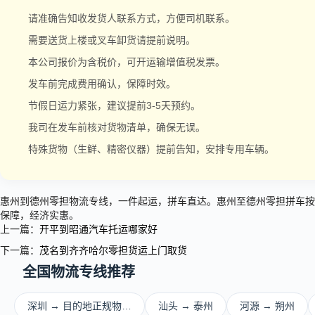
请准确告知收发货人联系方式，方便司机联系。
需要送货上楼或叉车卸货请提前说明。
本公司报价为含税价，可开运输增值税发票。
发车前完成费用确认，保障时效。
节假日运力紧张，建议提前3-5天预约。
我司在发车前核对货物清单，确保无误。
特殊货物（生鲜、精密仪器）提前告知，安排专用车辆。
惠州到德州零担物流专线，一件起运，拼车直达。惠州至德州零担拼车按
保障，经济实惠。
上一篇：
开平到昭通汽车托运哪家好
下一篇：
茂名到齐齐哈尔零担货运上门取货
全国物流专线推荐
深圳 → 目的地正规物…
汕头 → 泰州
河源 → 朔州