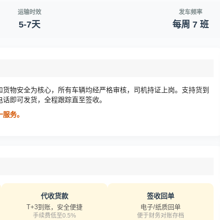
运输时效
发车频率
5-7天
每周 7 班
和货物安全为核心，所有车辆均经严格审核，司机持证上岗。支持货到
电话即可发货，全程跟踪直至签收。
对一服务。
代收货款
签收回单
T+3到账，安全便捷
电子/纸质回单
手续费低至0.5%
便于财务对账存档