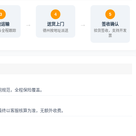
3
4
5
→
→
途运输
送货上门
签收确认
北斗全程跟踪
德州按地址派送
验货签收，支持开发
票
同规范，全程保险覆盖。
最终以客服核算为准，无额外收费。