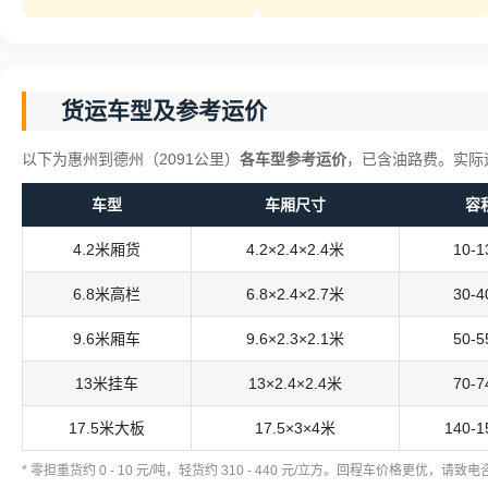
货运车型及参考运价
以下为惠州到德州（2091公里）
各车型参考运价
，已含油路费。实际
车型
车厢尺寸
容
4.2米厢货
4.2×2.4×2.4米
10-
6.8米高栏
6.8×2.4×2.7米
30-
9.6米厢车
9.6×2.3×2.1米
50-
13米挂车
13×2.4×2.4米
70-
17.5米大板
17.5×3×4米
140-
* 零担重货约 0 - 10 元/吨，轻货约 310 - 440 元/立方。回程车价格更优，请致