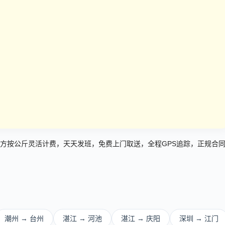
方按公斤灵活计费，天天发班，免费上门取送，全程GPS追踪，正规合
潮州 → 台州
湛江 → 河池
湛江 → 庆阳
深圳 → 江门