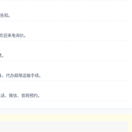
前告知。
，欢迎来电询价。
费。
备，代办超限运输手续。
支持电话、微信、官网预约。