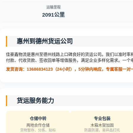
运输里程
2091公里
惠州到德州货运公司
佳豪鑫物流是惠州至德州线路上口碑良好的货运公司。我们以准时率
付款、代收货款、签收回单等增值服务，满足企业多样化需求。一个
发货咨询：13686834123（24小时），5分钟内响应，专属客服一
货运服务能力
仓储中转
专业包装
两地合作仓储
木箱木架加固
货物暂存、分拣、贴标
防震防潮，易碎品打托