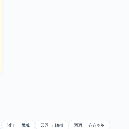
同
湛江 → 武威
云浮 → 随州
河源 → 齐齐哈尔