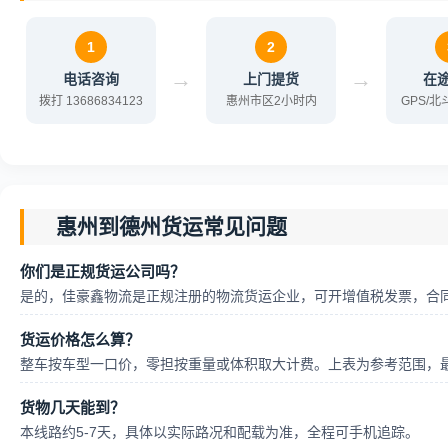
1
2
→
→
电话咨询
上门提货
在
拨打 13686834123
惠州市区2小时内
GPS/
惠州到德州货运常见问题
你们是正规货运公司吗？
是的，佳豪鑫物流是正规注册的物流货运企业，可开增值税发票，合
货运价格怎么算？
整车按车型一口价，零担按重量或体积取大计费。上表为参考范围，
货物几天能到？
本线路约5-7天，具体以实际路况和配载为准，全程可手机追踪。