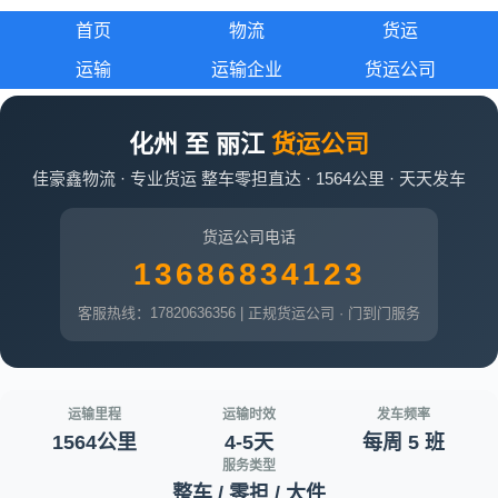
首页
物流
货运
运输
运输企业
货运公司
化州 至 丽江
货运公司
佳豪鑫物流 · 专业货运 整车零担直达 · 1564公里 · 天天发车
货运公司电话
13686834123
客服热线：17820636356 | 正规货运公司 · 门到门服务
运输里程
运输时效
发车频率
1564公里
4-5天
每周 5 班
服务类型
整车 / 零担 / 大件