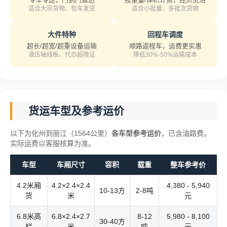
适合大宗货物、包车发货
适合小批量、多批次货物
大件特种
回程车调度
超长/超宽/超重设备运输
顺路返程车，运费更实惠
液压轴线板、代办超限证
降低30%-50%运输成本
货运车型及参考运价
以下为化州到丽江（1564公里）
各车型参考运价
，已含油路费。
实际运费以客服核算为准。
车型
车厢尺寸
容积
载重
整车参考价
4.2米厢
4.2×2.4×2.4
4,380 - 5,940
10-13方
2-8吨
货
米
元
6.8米高
6.8×2.4×2.7
8-12
5,980 - 8,100
30-40方
栏
米
吨
元