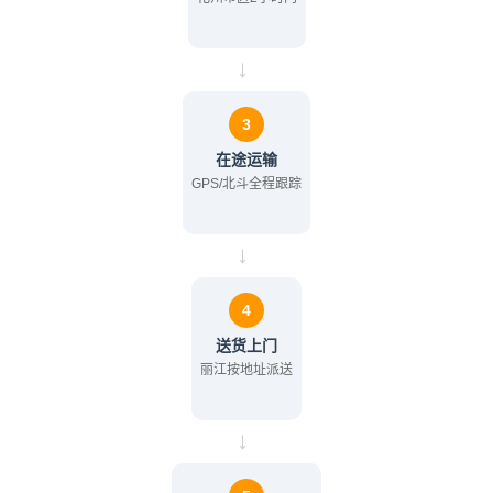
→
3
在途运输
GPS/北斗全程跟踪
→
4
送货上门
丽江按地址派送
→