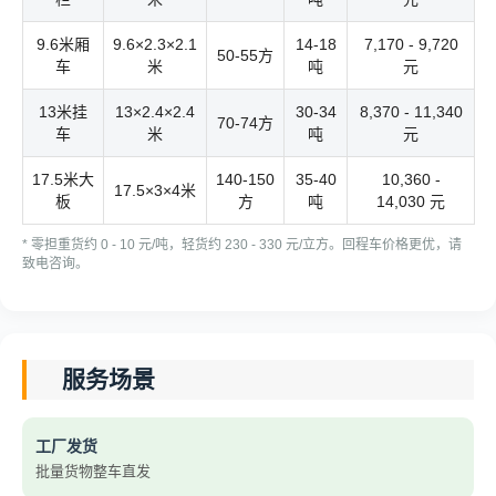
9.6米厢
9.6×2.3×2.1
14-18
7,170 - 9,720
50-55方
车
米
吨
元
13米挂
13×2.4×2.4
30-34
8,370 - 11,340
70-74方
车
米
吨
元
17.5米大
140-150
35-40
10,360 -
17.5×3×4米
板
方
吨
14,030 元
* 零担重货约 0 - 10 元/吨，轻货约 230 - 330 元/立方。回程车价格更优，请
致电咨询。
服务场景
工厂发货
批量货物整车直发