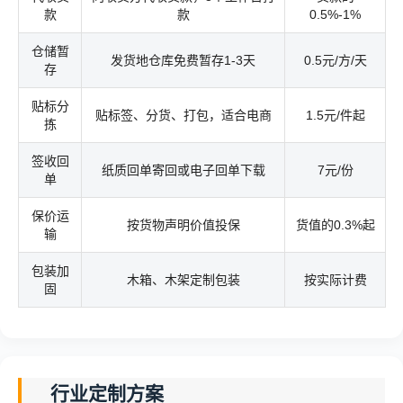
款
款
0.5%-1%
仓储暂
发货地仓库免费暂存1-3天
0.5元/方/天
存
贴标分
贴标签、分货、打包，适合电商
1.5元/件起
拣
签收回
纸质回单寄回或电子回单下载
7元/份
单
保价运
按货物声明价值投保
货值的0.3%起
输
包装加
木箱、木架定制包装
按实际计费
固
行业定制方案