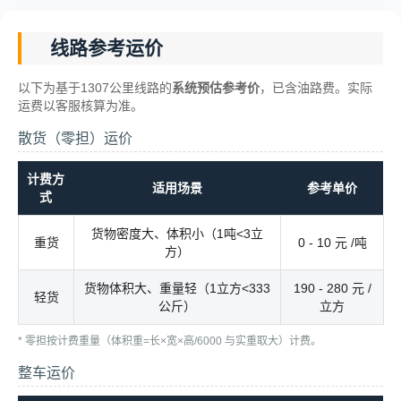
线路参考运价
以下为基于1307公里线路的
系统预估参考价
，已含油路费。实际
运费以客服核算为准。
散货（零担）运价
计费方
适用场景
参考单价
式
货物密度大、体积小（1吨<3立
重货
0 - 10 元 /吨
方）
货物体积大、重量轻（1立方<333
190 - 280 元 /
轻货
公斤）
立方
* 零担按计费重量（体积重=长×宽×高/6000 与实重取大）计费。
整车运价