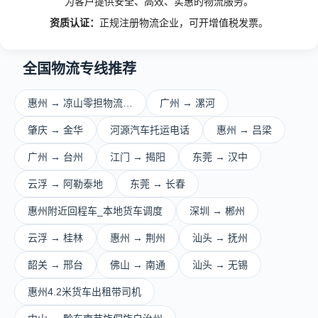
为客户提供安全、高效、实惠的物流服务。
资质认证：
正规注册物流企业，可开增值税发票。
全国物流专线推荐
惠州 → 凉山零担物流…
广州 → 漯河
肇庆 → 金华
河源汽车托运电话
惠州 → 吕梁
广州 → 台州
江门 → 揭阳
东莞 → 汉中
云浮 → 阿勒泰地
东莞 → 长春
惠州附近回程车_本地货车调度
深圳 → 郴州
云浮 → 桂林
惠州 → 荆州
汕头 → 抚州
韶关 → 邢台
佛山 → 南通
汕头 → 无锡
惠州4.2米货车出租带司机