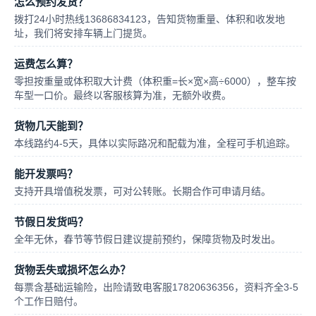
怎么预约发货？
拨打24小时热线13686834123，告知货物重量、体积和收发地
址，我们将安排车辆上门提货。
运费怎么算？
零担按重量或体积取大计费（体积重=长×宽×高÷6000），整车按
车型一口价。最终以客服核算为准，无额外收费。
货物几天能到？
本线路约4-5天，具体以实际路况和配载为准，全程可手机追踪。
能开发票吗？
支持开具增值税发票，可对公转账。长期合作可申请月结。
节假日发货吗？
全年无休，春节等节假日建议提前预约，保障货物及时发出。
货物丢失或损坏怎么办？
每票含基础运输险，出险请致电客服17820636356，资料齐全3-5
个工作日赔付。