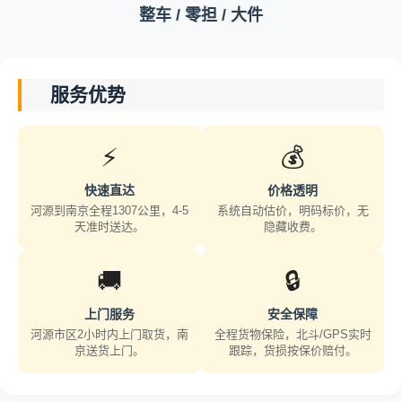
整车 / 零担 / 大件
服务优势
⚡
💰
快速直达
价格透明
河源到南京全程1307公里，4-5
系统自动估价，明码标价，无
天准时送达。
隐藏收费。
🚚
🔒
上门服务
安全保障
河源市区2小时内上门取货，南
全程货物保险，北斗/GPS实时
京送货上门。
跟踪，货损按保价赔付。