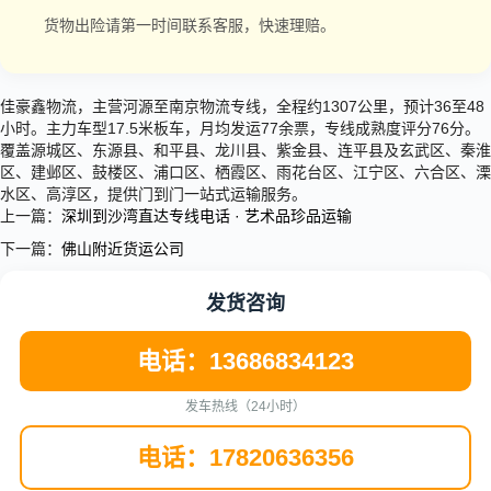
货物出险请第一时间联系客服，快速理赔。
佳豪鑫物流，主营河源至南京物流专线，全程约1307公里，预计36至48
小时。主力车型17.5米板车，月均发运77余票，专线成熟度评分76分。
覆盖源城区、东源县、和平县、龙川县、紫金县、连平县及玄武区、秦淮
区、建邺区、鼓楼区、浦口区、栖霞区、雨花台区、江宁区、六合区、溧
水区、高淳区，提供门到门一站式运输服务。
上一篇：
深圳到沙湾直达专线电话 · 艺术品珍品运输
下一篇：
佛山附近货运公司
发货咨询
电话：13686834123
发车热线（24小时）
电话：17820636356