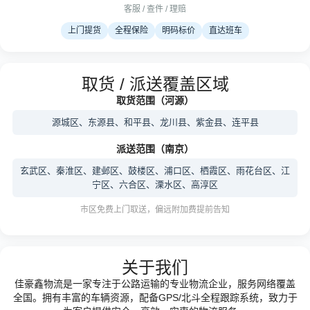
客服 / 查件 / 理赔
上门提货
全程保险
明码标价
直达班车
取货 / 派送覆盖区域
取货范围（河源）
源城区、东源县、和平县、龙川县、紫金县、连平县
派送范围（南京）
玄武区、秦淮区、建邺区、鼓楼区、浦口区、栖霞区、雨花台区、江
宁区、六合区、溧水区、高淳区
市区免费上门取送，偏远附加费提前告知
关于我们
佳豪鑫物流是一家专注于公路运输的专业物流企业，服务网络覆盖
全国。拥有丰富的车辆资源，配备GPS/北斗全程跟踪系统，致力于