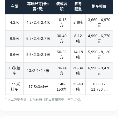
车厢尺寸(长×
装载容
参考
车型
整车报价
宽×高)
积
载重
10-13
3,660 - 4,970
4.2米
4.2×2.4×2.4米
2-8吨
方
元
30-40
8-12
4,990 - 6,770
6.8米
6.8×2.4×2.7米
方
吨
元
50-55
14-18
5,990 - 8,120
9.6米
9.6×2.3×2.1米
方
吨
元
13米挂
70-74
30-34
6,990 - 9,470
13×2.4×2.4米
车
方
吨
元
17.5米
140-
35-40
8,660 -
17.5×3×4米
挂车
150方
吨
11,730 元
* 以上为参考价，实际运费可能因货物类型、季节浮动。