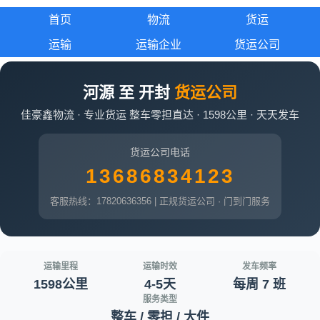
首页
物流
货运
运输
运输企业
货运公司
河源 至 开封
货运公司
佳豪鑫物流 · 专业货运 整车零担直达 · 1598公里 · 天天发车
货运公司电话
13686834123
客服热线：17820636356 | 正规货运公司 · 门到门服务
运输里程
运输时效
发车频率
1598公里
4-5天
每周 7 班
服务类型
整车 / 零担 / 大件