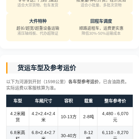
适合大宗货物、包车发货
适合小批量、多批次货物
大件特种
回程车调度
超长/超宽/超重设备运输
顺路返程车，运费更实惠
液压轴线板、代办超限证
降低30%-50%运输成本
货运车型及参考运价
以下为河源到开封（1598公里）
各车型参考运价
，已含油路费。
实际运费以客服核算为准。
车型
车厢尺寸
容积
载重
整车参考价
4.2米厢
4.2×2.4×2.4
4,480 - 6,070
10-13方
2-8吨
货
米
元
6.8米高
6.8×2.4×2.7
8-12
6,110 - 8,270
30-40方
栏
米
吨
元