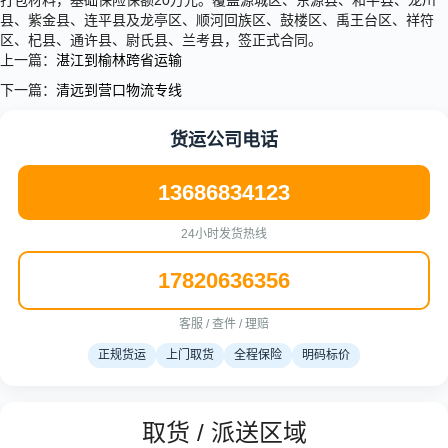
打包材料，基础保险保额20万元。覆盖源城区、东源县、和平县、龙川
县、紫金县、连平县及龙亭区、顺河回族区、鼓楼区、禹王台区、祥符
区、杞县、通许县、尉氏县、兰考县，签正式合同。
上一篇：
湛江到榆林跨省运输
下一篇：
清远到营口物流专线
货运公司电话
13686834123
24小时发货热线
17820636356
客服 / 查件 / 理赔
正规货运
上门取货
全程保险
明码标价
取货 / 派送区域