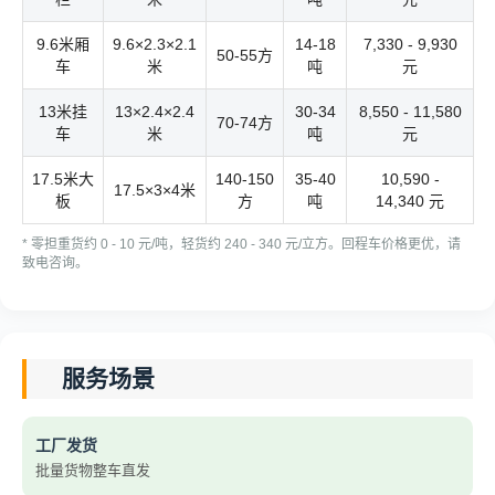
9.6米厢
9.6×2.3×2.1
14-18
7,330 - 9,930
50-55方
车
米
吨
元
13米挂
13×2.4×2.4
30-34
8,550 - 11,580
70-74方
车
米
吨
元
17.5米大
140-150
35-40
10,590 -
17.5×3×4米
板
方
吨
14,340 元
* 零担重货约 0 - 10 元/吨，轻货约 240 - 340 元/立方。回程车价格更优，请
致电咨询。
服务场景
工厂发货
批量货物整车直发