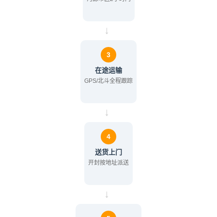
→
3
在途运输
GPS/北斗全程跟踪
→
4
送货上门
开封按地址派送
→