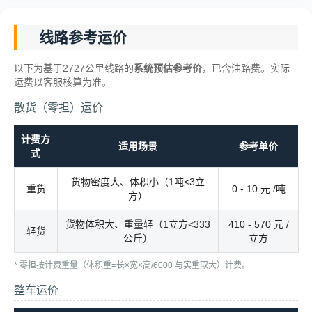
线路参考运价
以下为基于2727公里线路的
系统预估参考价
，已含油路费。实际
运费以客服核算为准。
散货（零担）运价
计费方
适用场景
参考单价
式
货物密度大、体积小（1吨<3立
重货
0 - 10 元 /吨
方）
货物体积大、重量轻（1立方<333
410 - 570 元 /
轻货
公斤）
立方
* 零担按计费重量（体积重=长×宽×高/6000 与实重取大）计费。
整车运价