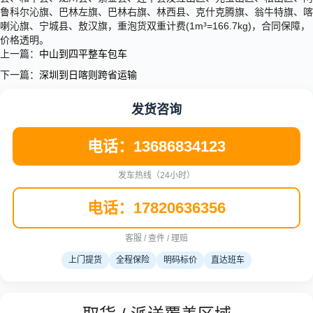
鲁科尔沁旗、巴林左旗、巴林右旗、林西县、克什克腾旗、翁牛特旗、喀
喇沁旗、宁城县、敖汉旗，重泡货双重计费(1m³=166.7kg)，合同保障，
价格透明。
上一篇：
中山到四平整车包车
下一篇：
深圳到日喀则跨省运输
发货咨询
电话：13686834123
发车热线（24小时）
电话：17820636356
客服 / 查件 / 理赔
上门提货
全程保险
明码标价
直达班车