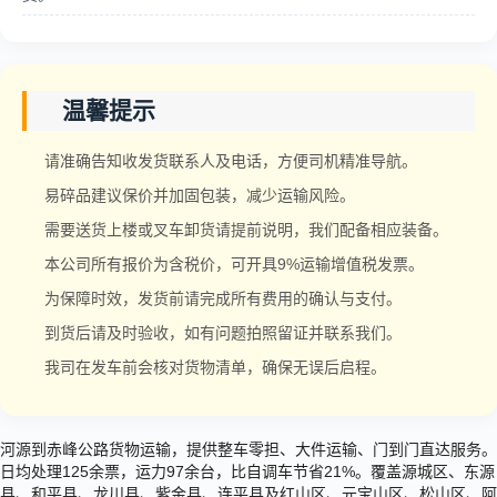
温馨提示
请准确告知收发货联系人及电话，方便司机精准导航。
易碎品建议保价并加固包装，减少运输风险。
需要送货上楼或叉车卸货请提前说明，我们配备相应装备。
本公司所有报价为含税价，可开具9%运输增值税发票。
为保障时效，发货前请完成所有费用的确认与支付。
到货后请及时验收，如有问题拍照留证并联系我们。
我司在发车前会核对货物清单，确保无误后启程。
河源到赤峰公路货物运输，提供整车零担、大件运输、门到门直达服务。
日均处理125余票，运力97余台，比自调车节省21%。覆盖源城区、东源
县、和平县、龙川县、紫金县、连平县及红山区、元宝山区、松山区、阿