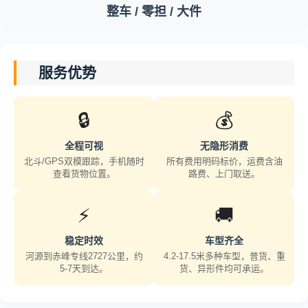
整车 / 零担 / 大件
服务优势
🔒
💰
全程可视
无隐形消费
北斗/GPS双模跟踪，手机随时
所有费用明码标价，运费含油
查看货物位置。
路费、上门取送。
⚡
🚚
稳定时效
车型齐全
河源到赤峰专线2727公里，约
4.2-17.5米多种车型，普货、重
5-7天到达。
货、异形件均可承运。