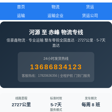
首页
物流
货运
运输
运输企业
货运公司
河源 至 赤峰 物流专线
佳豪鑫物流 · 专业运输 整车零担全国直达 · 2727公里 · 5-7天
直达
24小时发货热线
13686834123
客服热线：17820636356 | 全程护航 门到门服务
线路里程
标准时效
发车频次
2727公里
5-7天
每周 8 班
服务模式