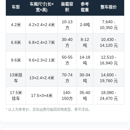
车厢尺寸(长×
装载容
参考
车型
整车报价
宽×高)
积
载重
10-13
7,640 -
4.2米
4.2×2.4×2.4米
2-8吨
方
10,350 元
30-40
8-12
10,430 -
6.8米
6.8×2.4×2.7米
方
吨
14,120 元
50-55
14-18
12,510 -
9.6米
9.6×2.3×2.1米
方
吨
16,940 元
13米挂
70-74
30-34
14,600 -
13×2.4×2.4米
车
方
吨
19,760 元
17.5米
140-
35-40
18,080 -
17.5×3×4米
挂车
150方
吨
24,470 元
* 以上为参考价，实际运费可能因货物类型、季节浮动。