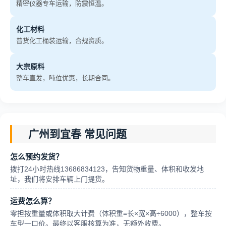
精密仪器专车运输，防震恒温。
化工材料
普货化工桶装运输，合规资质。
大宗原料
整车直发，吨位优惠，长期合同。
广州到宜春 常见问题
怎么预约发货？
拨打24小时热线13686834123，告知货物重量、体积和收发地
址，我们将安排车辆上门提货。
运费怎么算？
零担按重量或体积取大计费（体积重=长×宽×高÷6000），整车按
车型一口价。最终以客服核算为准，无额外收费。