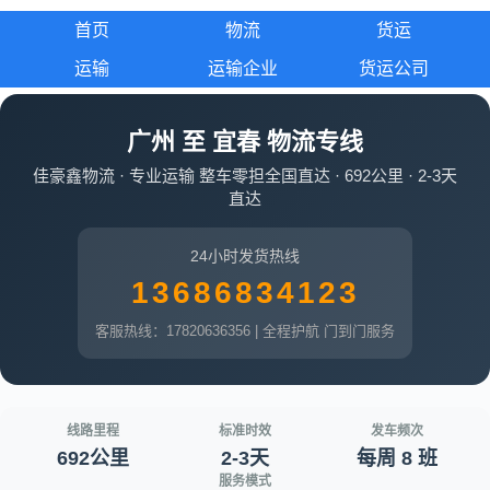
首页
物流
货运
运输
运输企业
货运公司
广州 至 宜春 物流专线
佳豪鑫物流 · 专业运输 整车零担全国直达 · 692公里 · 2-3天
直达
24小时发货热线
13686834123
客服热线：17820636356 | 全程护航 门到门服务
线路里程
标准时效
发车频次
692公里
2-3天
每周 8 班
服务模式