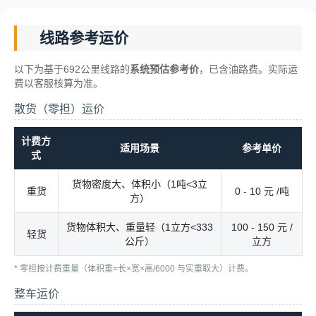
线路参考运价
以下为基于692公里线路的
系统预估参考价
，已含油路费。实际运
费以客服核算为准。
散货（零担）运价
计费方
适用场景
参考单价
式
货物密度大、体积小（1吨<3立
重货
0 - 10 元 /吨
方）
货物体积大、重量轻（1立方<333
100 - 150 元 /
轻货
公斤）
立方
* 零担按计费重量（体积重=长×宽×高/6000 与实重取大）计费。
整车运价