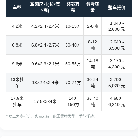
车厢尺寸(长×宽
装载容
参考载
车型
整车报价
×高)
积
重
1,940 -
4.2米
4.2×2.4×2.4米
10-13方
2-8吨
2,630 元
8-12
2,640 -
6.8米
6.8×2.4×2.7米
30-40方
吨
3,590 元
14-18
3,170 -
9.6米
9.6×2.3×2.1米
50-55方
吨
4,300 元
13米挂
30-34
3,700 -
13×2.4×2.4米
70-74方
车
吨
5,020 元
17.5米
140-
35-40
4,580 -
17.5×3×4米
挂车
150方
吨
6,210 元
* 以上为参考价，实际运费可能因货物类型、季节浮动。