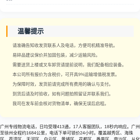
温馨提示
请准确告知收发货联系人及电话，方便司机精准导航。
易碎品建议保价并加固包装，减少运输风险。
需要送货上楼或叉车卸货请提前说明，我们配备相应装备。
本公司所有报价为含税价，可开具9%运输增值税发票。
为保障时效，发货前请完成所有费用的确认与支付。
到货后请及时验收，如有问题拍照留证并联系我们。
我司在发车前会核对货物清单，确保无误后启程。
广州专线物流电话，日均受理413通，17人客服团队，18秒内响应。广州
至徐州全程约1684公里，电话下单可锁价24小时。覆盖越秀区、海珠
区、荔湾区、天河区、白云区、黄埔区、花都区、番禺区、南沙区、从化