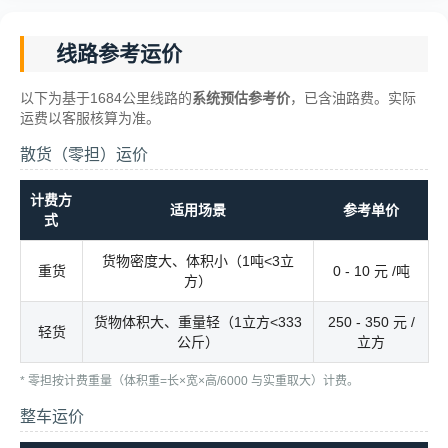
线路参考运价
以下为基于1684公里线路的
系统预估参考价
，已含油路费。实际
运费以客服核算为准。
散货（零担）运价
计费方
适用场景
参考单价
式
货物密度大、体积小（1吨<3立
重货
0 - 10 元 /吨
方）
货物体积大、重量轻（1立方<333
250 - 350 元 /
轻货
公斤）
立方
* 零担按计费重量（体积重=长×宽×高/6000 与实重取大）计费。
整车运价