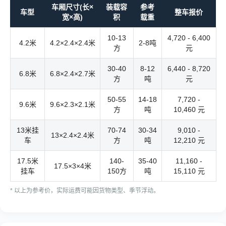
车厢尺寸(长×
装载容
参考
车型
整车报价
宽×高)
积
载重
10-13
4,720 - 6,400
4.2米
4.2×2.4×2.4米
2-8吨
方
元
30-40
8-12
6,440 - 8,720
6.8米
6.8×2.4×2.7米
方
吨
元
50-55
14-18
7,720 -
9.6米
9.6×2.3×2.1米
方
吨
10,460 元
13米挂
70-74
30-34
9,010 -
13×2.4×2.4米
车
方
吨
12,210 元
17.5米
140-
35-40
11,160 -
17.5×3×4米
挂车
150方
吨
15,110 元
* 以上为参考价，实际运费可能因货物类型、季节浮动。