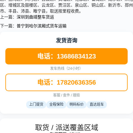
区、增城区及鼓楼区、云龙区、贾汪区、泉山区、铜山区、新沂市、邳州
市、丰县、沛县、睢宁县，取送按里程收费。
上一篇：
深圳到曲靖整车货运
下一篇：
普宁到哈尔滨厢式货车运输
发货咨询
电话：13686834123
发车热线（24小时）
电话：17820636356
客服 / 查件 / 理赔
上门提货
全程保险
明码标价
直达班车
取货 / 派送覆盖区域