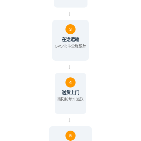
→
3
在途运输
GPS/北斗全程跟踪
→
4
送货上门
南阳按地址派送
→
5