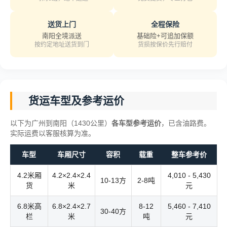
送货上门
全程保险
南阳全境派送
基础险+可追加保额
按约定地址送货到门
货损按保价先行赔付
货运车型及参考运价
以下为广州到南阳（1430公里）
各车型参考运价
，已含油路费。
实际运费以客服核算为准。
车型
车厢尺寸
容积
载重
整车参考价
4.2米厢
4.2×2.4×2.4
4,010 - 5,430
10-13方
2-8吨
货
米
元
6.8米高
6.8×2.4×2.7
8-12
5,460 - 7,410
30-40方
栏
米
吨
元