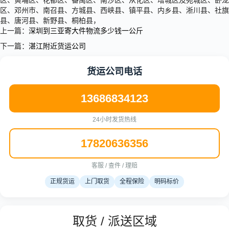
区、黄埔区、花都区、番禺区、南沙区、从化区、增城区及宛城区、卧龙
区、邓州市、南召县、方城县、西峡县、镇平县、内乡县、淅川县、社旗
县、唐河县、新野县、桐柏县，
上一篇：
深圳到三亚寄大件物流多少钱一公斤
下一篇：
湛江附近货运公司
货运公司电话
13686834123
24小时发货热线
17820636356
客服 / 查件 / 理赔
正规货运
上门取货
全程保险
明码标价
取货 / 派送区域