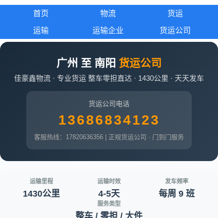
首页
物流
货运
运输
运输企业
货运公司
广州 至 南阳
货运公司
佳豪鑫物流 · 专业货运 整车零担直达 · 1430公里 · 天天发车
货运公司电话
13686834123
客服热线：17820636356 | 正规货运公司 · 门到门服务
运输里程
运输时效
发车频率
1430公里
4-5天
每周 9 班
服务类型
整车 / 零担 / 大件