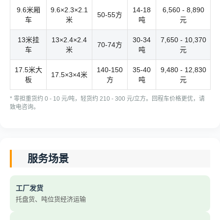
9.6米厢
9.6×2.3×2.1
14-18
6,560 - 8,890
50-55方
车
米
吨
元
13米挂
13×2.4×2.4
30-34
7,650 - 10,370
70-74方
车
米
吨
元
17.5米大
140-150
35-40
9,480 - 12,830
17.5×3×4米
板
方
吨
元
* 零担重货约 0 - 10 元/吨，轻货约 210 - 300 元/立方。回程车价格更优，请
致电咨询。
服务场景
工厂发货
托盘货、吨位货经济运输