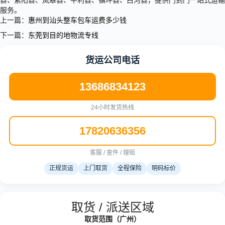
县、紫阳县、岚皋县、平利县、镇坪县、白河县，提供门到门一站式运输
服务。
上一篇：
惠州到汕头整车包车运费多少钱
下一篇：
东莞到目的地物流专线
货运公司电话
13686834123
24小时发货热线
17820636356
客服 / 查件 / 理赔
正规货运
上门取货
全程保险
明码标价
取货 / 派送区域
取货范围（广州）