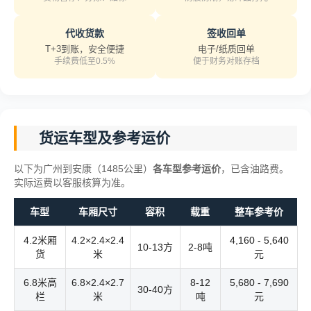
代收货款
签收回单
T+3到账，安全便捷
电子/纸质回单
手续费低至0.5%
便于财务对账存档
货运车型及参考运价
以下为广州到安康（1485公里）
各车型参考运价
，已含油路费。
实际运费以客服核算为准。
车型
车厢尺寸
容积
载重
整车参考价
4.2米厢
4.2×2.4×2.4
4,160 - 5,640
10-13方
2-8吨
货
米
元
6.8米高
6.8×2.4×2.7
8-12
5,680 - 7,690
30-40方
栏
米
吨
元