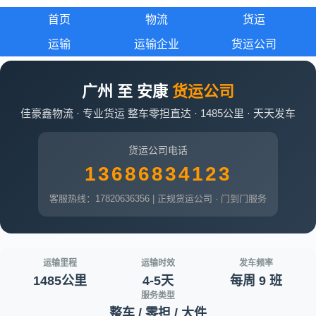
首页
物流
货运
运输
运输企业
货运公司
广州 至 安康
货运公司
佳豪鑫物流 · 专业货运 整车零担直达 · 1485公里 · 天天发车
货运公司电话
13686834123
客服热线：17820636356 | 正规货运公司 · 门到门服务
运输里程
运输时效
发车频率
1485公里
4-5天
每周 9 班
服务类型
整车 / 零担 / 大件