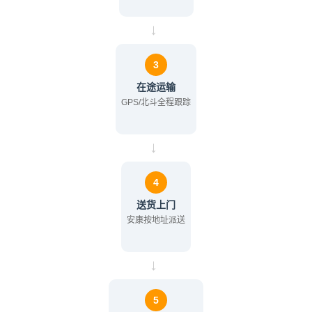
→
3
在途运输
GPS/北斗全程跟踪
→
4
送货上门
安康按地址派送
→
5