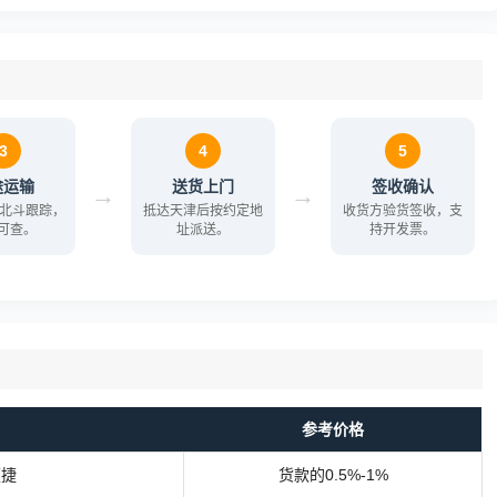
3
4
5
途运输
送货上门
签收确认
→
→
/北斗跟踪，
抵达天津后按约定地
收货方验货签收，支
可查。
址派送。
持开发票。
参考价格
便捷
货款的0.5%-1%