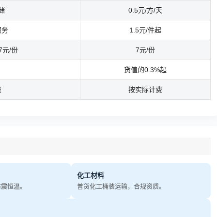
储
0.5元/方/天
服务
1.5元/件起
元/份
7元/份
货值的0.3%起
费
按实际计费
化工材料
防震恒温。
普货化工桶装运输，合规资质。