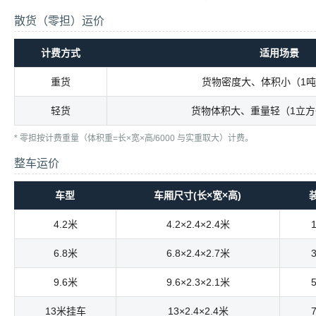
散货（零担）运价
计费方式
适用场景
重货
货物密度大、体积小（1吨
轻货
货物体积大、重量轻（1立方<
* 零担按计费重量（体积重=长×宽×高/6000 与实重取大）计费。
整车运价
车型
车厢尺寸(长×宽×高)
4.2米
4.2×2.4×2.4米
6.8米
6.8×2.4×2.7米
9.6米
9.6×2.3×2.1米
13米挂车
13×2.4×2.4米