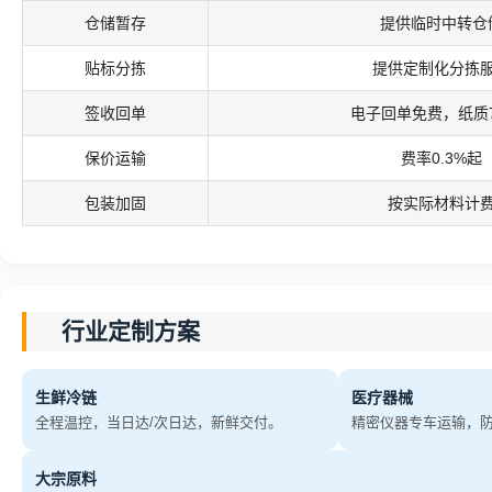
仓储暂存
提供临时中转仓
贴标分拣
提供定制化分拣
签收回单
电子回单免费，纸质7
保价运输
费率0.3%起
包装加固
按实际材料计
行业定制方案
生鲜冷链
医疗器械
全程温控，当日达/次日达，新鲜交付。
精密仪器专车运输，
大宗原料