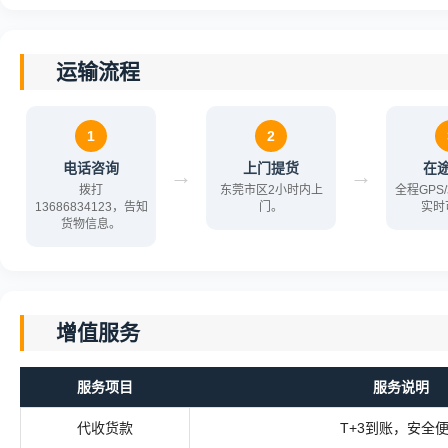
运输流程
1
2
电话咨询
上门提货
在
→
→
拨打
东莞市区2小时内上
全程GPS
13686834123，告知
门。
实时
货物信息。
增值服务
服务项目
服务说明
代收货款
T+3到账，安全