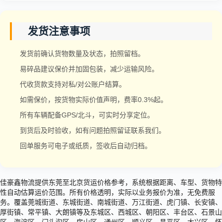
发货注意事项
发货前确认货物数量及状态，拍照留档。
易碎品建议保价并加固包装，减少运输风险。
代收货款支持对私/对公账户结算。
如需保价，按货物实际价值声明，费率0.3%起。
所有车辆配备GPS/北斗，可实时分享定位。
到货后及时验收，如有问题拍照留证联系我们。
回单服务可电子或纸质，签收后自动归档。
佳豪鑫物流提供东莞至北京货运价格参考，系统根据距离、车型、货物特
性自动估算运价范围。所有价格透明，实际以业务报价为准，无免费服
务。覆盖莞城街道、东城街道、南城街道、万江街道、虎门镇、长安镇、
厚街镇、常平镇、大朗镇等及东城区、西城区、朝阳区、丰台区、石景山