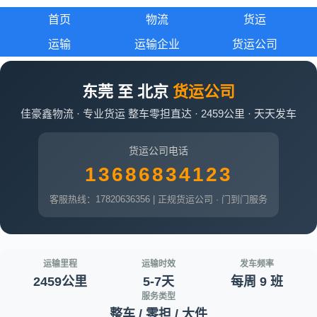
首页
物流
货运
运输
运输企业
货运公司
东莞 至 北京
货运公司
佳豪鑫物流 · 专业货运 整车零担直达 · 2459公里 · 天天发车
货运公司电话
13686834123
客服热线：17820636356 | 正规货运公司 · 门到门服务
运输里程
运输时效
发车频率
2459公里
5-7天
每周 9 班
服务类型
整车 / 零担 / 大件