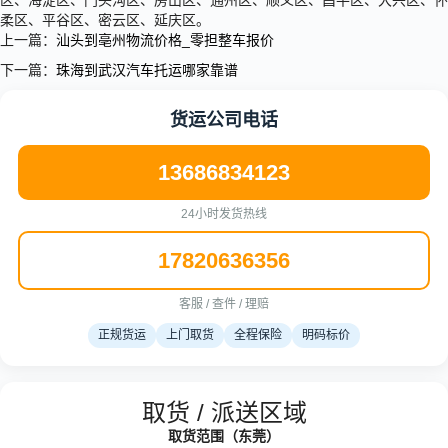
区、海淀区、门头沟区、房山区、通州区、顺义区、昌平区、大兴区、怀
柔区、平谷区、密云区、延庆区。
上一篇：
汕头到亳州物流价格_零担整车报价
下一篇：
珠海到武汉汽车托运哪家靠谱
货运公司电话
13686834123
24小时发货热线
17820636356
客服 / 查件 / 理赔
正规货运
上门取货
全程保险
明码标价
取货 / 派送区域
取货范围（东莞）