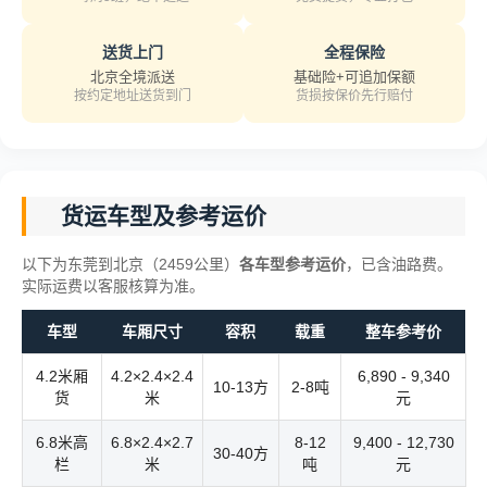
送货上门
全程保险
北京全境派送
基础险+可追加保额
按约定地址送货到门
货损按保价先行赔付
货运车型及参考运价
以下为东莞到北京（2459公里）
各车型参考运价
，已含油路费。
实际运费以客服核算为准。
车型
车厢尺寸
容积
载重
整车参考价
4.2米厢
4.2×2.4×2.4
6,890 - 9,340
10-13方
2-8吨
货
米
元
6.8米高
6.8×2.4×2.7
8-12
9,400 - 12,730
30-40方
栏
米
吨
元