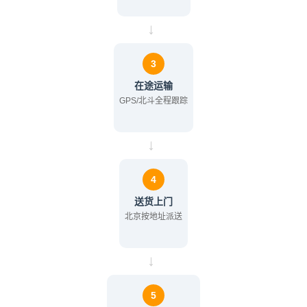
→
3
在途运输
GPS/北斗全程跟踪
→
4
送货上门
北京按地址派送
→
5