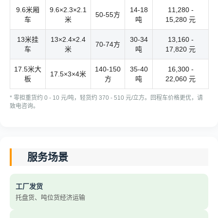
9.6米厢
9.6×2.3×2.1
14-18
11,280 -
50-55方
车
米
吨
15,280 元
13米挂
13×2.4×2.4
30-34
13,160 -
70-74方
车
米
吨
17,820 元
17.5米大
140-150
35-40
16,300 -
17.5×3×4米
板
方
吨
22,060 元
* 零担重货约 0 - 10 元/吨，轻货约 370 - 510 元/立方。回程车价格更优，请
致电咨询。
服务场景
工厂发货
托盘货、吨位货经济运输