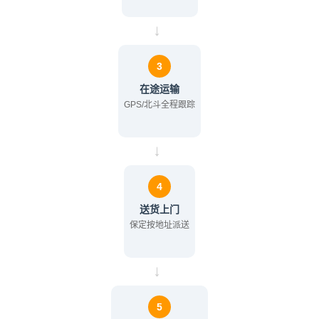
→
3
在途运输
GPS/北斗全程跟踪
→
4
送货上门
保定按地址派送
→
5