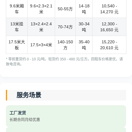
9.6米厢
9.6×2.3×2.1
14-18
10,540 -
50-55方
车
米
吨
14,270 元
13米挂
13×2.4×2.4
30-34
12,300 -
70-74方
车
米
吨
16,650 元
17.5米大
140-150
35-40
15,220 -
17.5×3×4米
板
方
吨
20,610 元
* 零担重货约 0 - 10 元/吨，轻货约 350 - 480 元/立方。回程车价格更优，请
致电咨询。
服务场景
工厂发货
长期合同月结优惠