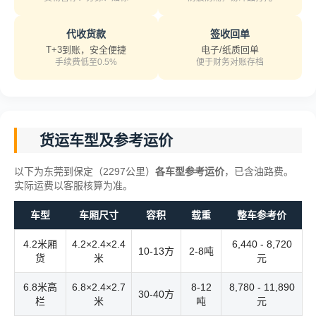
代收货款
签收回单
T+3到账，安全便捷
电子/纸质回单
手续费低至0.5%
便于财务对账存档
货运车型及参考运价
以下为东莞到保定（2297公里）
各车型参考运价
，已含油路费。
实际运费以客服核算为准。
车型
车厢尺寸
容积
载重
整车参考价
4.2米厢
4.2×2.4×2.4
6,440 - 8,720
10-13方
2-8吨
货
米
元
6.8米高
6.8×2.4×2.7
8-12
8,780 - 11,890
30-40方
栏
米
吨
元