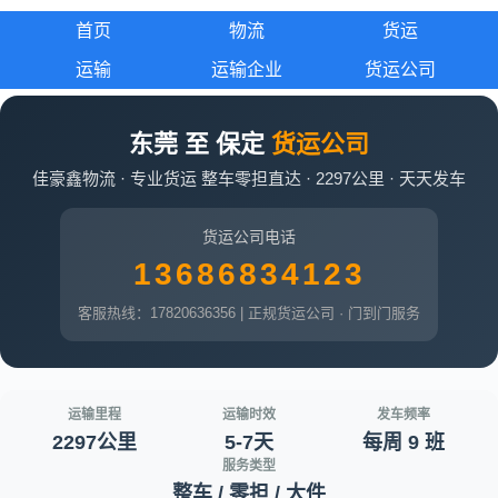
首页
物流
货运
运输
运输企业
货运公司
东莞 至 保定
货运公司
佳豪鑫物流 · 专业货运 整车零担直达 · 2297公里 · 天天发车
货运公司电话
13686834123
客服热线：17820636356 | 正规货运公司 · 门到门服务
运输里程
运输时效
发车频率
2297公里
5-7天
每周 9 班
服务类型
整车 / 零担 / 大件