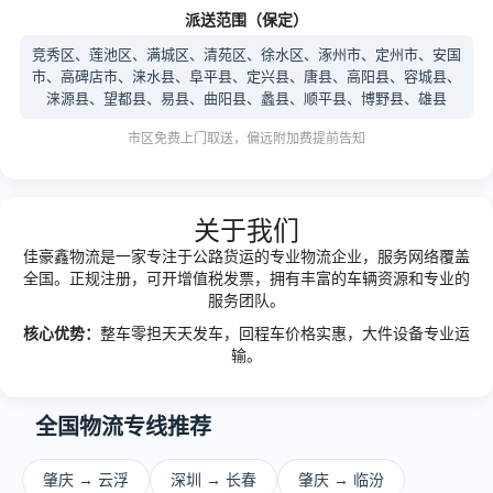
派送范围（保定）
竞秀区、莲池区、满城区、清苑区、徐水区、涿州市、定州市、安国
市、高碑店市、涞水县、阜平县、定兴县、唐县、高阳县、容城县、
涞源县、望都县、易县、曲阳县、蠡县、顺平县、博野县、雄县
市区免费上门取送，偏远附加费提前告知
关于我们
佳豪鑫物流是一家专注于公路货运的专业物流企业，服务网络覆盖
全国。正规注册，可开增值税发票，拥有丰富的车辆资源和专业的
服务团队。
核心优势：
整车零担天天发车，回程车价格实惠，大件设备专业运
输。
全国物流专线推荐
肇庆 → 云浮
深圳 → 长春
肇庆 → 临汾