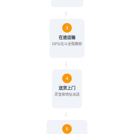
→
3
在途运输
GPS/北斗全程跟踪
→
4
送货上门
灵宝按地址派送
→
5