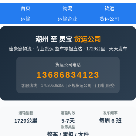
首页
物流
货运
运输
运输企业
货运公司
潮州 至 灵宝
货运公司
佳豪鑫物流 · 专业货运 整车零担直达 · 1729公里 · 天天发车
货运公司电话
13686834123
客服热线：17820636356 | 正规货运公司 · 门到门服务
运输里程
运输时效
发车频率
1729公里
5-7天
每周 6 班
服务类型
整车 / 零担 / 大件