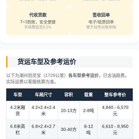
代收货款
签收回单
T+3到账，安全便捷
电子/纸质回单
手续费低至0.5%
便于财务对账存档
货运车型及参考运价
以下为潮州到灵宝（1729公里）
各车型参考运价
，已含油路费。
实际运费以客服核算为准。
车型
车厢尺寸
容积
载重
整车参考价
4.2米厢
4.2×2.4×2.4
4,840 - 6,570
10-13方
2-8吨
货
米
元
6.8米高
6.8×2.4×2.7
8-12
6,610 - 8,950
30-40方
栏
米
吨
元