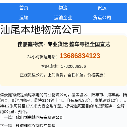
首页
物流
货运
运输
运输企业
货运公司
汕尾本地物流公司
佳豪鑫物流 · 专业货运 整车零担全国直达
13686834123
24小时货运电话：
客服热线：17820636356
正规货运公司，上门提货，全程护航，价格实惠！
佳豪鑫物流是汕尾本地的专业物流公司，覆盖城区、陆丰市、海丰县、陆
河县，9分钟响应，最快31分钟上门。自有车队93台，本地运营12年，支
持4.2米厢货至17.5米大板全系车型。提供汕尾至目的地货运服务，全程
约0公里，预计。
上一篇：
佛山到曲靖回头车货运公司
下一篇：
珠海到嘉兴回程车货运