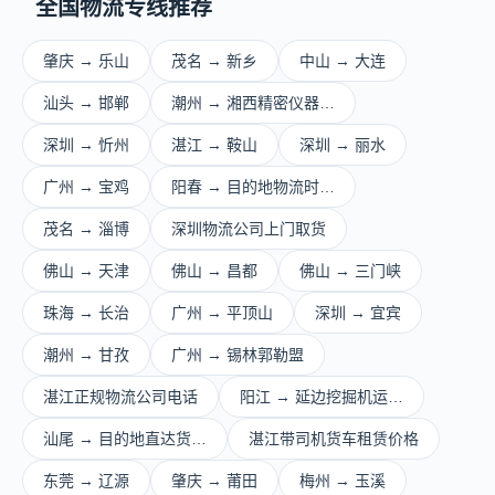
全国物流专线推荐
肇庆 → 乐山
茂名 → 新乡
中山 → 大连
汕头 → 邯郸
潮州 → 湘西精密仪器…
深圳 → 忻州
湛江 → 鞍山
深圳 → 丽水
广州 → 宝鸡
阳春 → 目的地物流时…
茂名 → 淄博
深圳物流公司上门取货
佛山 → 天津
佛山 → 昌都
佛山 → 三门峡
珠海 → 长治
广州 → 平顶山
深圳 → 宜宾
潮州 → 甘孜
广州 → 锡林郭勒盟
湛江正规物流公司电话
阳江 → 延边挖掘机运…
汕尾 → 目的地直达货…
湛江带司机货车租赁价格
东莞 → 辽源
肇庆 → 莆田
梅州 → 玉溪