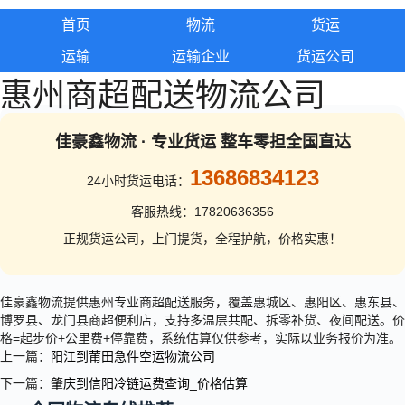
首页
物流
货运
运输
运输企业
货运公司
惠州商超配送物流公司
佳豪鑫物流 · 专业货运 整车零担全国直达
13686834123
24小时货运电话：
客服热线：17820636356
正规货运公司，上门提货，全程护航，价格实惠！
佳豪鑫物流提供惠州专业商超配送服务，覆盖惠城区、惠阳区、惠东县、
博罗县、龙门县商超便利店，支持多温层共配、拆零补货、夜间配送。价
格=起步价+公里费+停靠费，系统估算仅供参考，实际以业务报价为准。
上一篇：
阳江到莆田急件空运物流公司
下一篇：
肇庆到信阳冷链运费查询_价格估算