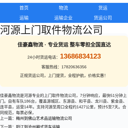
首页
物流
货运
运输
运输企业
货运公司
河源上门取件物流公司
佳豪鑫物流 · 专业货运 整车零担全国直达
13686834123
24小时货运电话：
客服热线：17820636356
正规货运公司，上门提货，全程护航，价格实惠！
佳豪鑫物流是河源专业的上门取件物流公司，7分钟响应，最快51分钟上
门。自有车队186台，覆盖源城区、东源县、和平县、龙川县、紫金县、
连平县，运营14年。支持河源至周口全程约1427公里，预计5至7天。合
同规范，每票必保，
上一篇：
梅州到佛山艺术品运输物流公司
下一篇：
阳江到沧州厢式货车运输