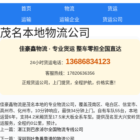
首页
物流
货运
运输
运输企业
货运公司
茂名本地物流公司
佳豪鑫物流 · 专业货运 整车零担全国直达
13686834123
24小时货运电话：
客服热线：17820636356
正规货运公司，上门提货，全程护航，价格实惠！
佳豪鑫物流是茂名本地的专业物流公司，覆盖茂南区、电白区、信宜市、
高州市、化州市，10分钟响应，最快34分钟上门。自有车队55台，本地
运营6年，支持4.2米厢货至17.5米大板全系车型。提供茂名至大兴安岭货
运服务，全程约0公里，预计。
上一篇：
湛江到巴彦淖尔全国物流专线公司
下一篇：
深圳到吐鲁番靠谱的物流公司