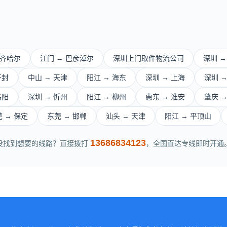
齐齐哈尔
江门 → 巴彦淖尔
深圳上门取件物流公司
深圳 →
开封
中山 → 天津
阳江 → 海东
深圳 → 上海
深圳 
洛阳
深圳 → 忻州
阳江 → 柳州
惠东 → 淮安
肇庆 →
 → 保定
东莞 → 邯郸
汕头 → 天津
阳江 → 平顶山
13686834123
没找到想要的线路？直接拨打
，全国直达专线即时开通