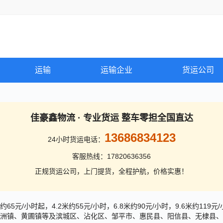
运输
运输企业
货运公司
佳豪鑫物流 · 专业货运 整车零担全国直达
13686834123
24小时货运电话：
客服热线：17820636356
正规货运公司，上门提货，全程护航，价格实惠！
/小时起，4.2米约55元/小时，6.8米约90元/小时，9.6米约11
洲镇、黄圃镇等及滨城区、沾化区、邹平市、惠民县、阳信县、无棣县、