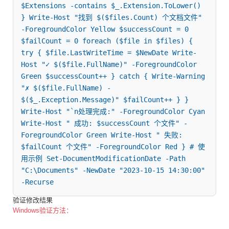
$Extensions -contains $_.Extension.ToLower() 
} Write-Host "找到 $($files.Count) 个文档文件" 
-ForegroundColor Yellow $successCount = 0 
$failCount = 0 foreach ($file in $files) { 
try { $file.LastWriteTime = $NewDate Write-
Host "✓ $($file.FullName)" -ForegroundColor 
Green $successCount++ } catch { Write-Warning 
"✗ $($file.FullName) - 
$($_.Exception.Message)" $failCount++ } } 
Write-Host "`n处理完成:" -ForegroundColor Cyan 
Write-Host " 成功: $successCount 个文件" -
ForegroundColor Green Write-Host " 失败: 
$failCount 个文件" -ForegroundColor Red } # 使
用示例 Set-DocumentModificationDate -Path 
"C:\Documents" -NewDate "2023-10-15 14:30:00" 
-Recurse
验证修改结果
Windows验证方法：