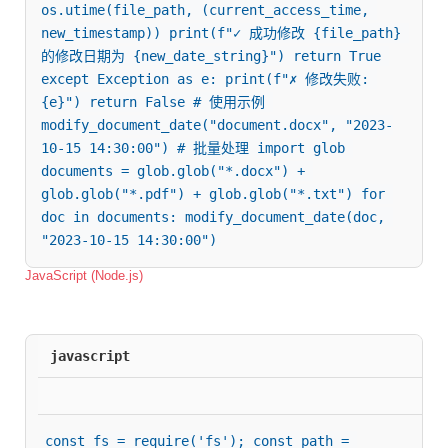
os.utime(file_path, (current_access_time, 
new_timestamp)) print(f"✓ 成功修改 {file_path} 
的修改日期为 {new_date_string}") return True 
except Exception as e: print(f"✗ 修改失败: 
{e}") return False # 使用示例 
modify_document_date("document.docx", "2023-
10-15 14:30:00") # 批量处理 import glob 
documents = glob.glob("*.docx") + 
glob.glob("*.pdf") + glob.glob("*.txt") for 
doc in documents: modify_document_date(doc, 
"2023-10-15 14:30:00")
JavaScript (Node.js)
javascript
const fs = require('fs'); const path = 