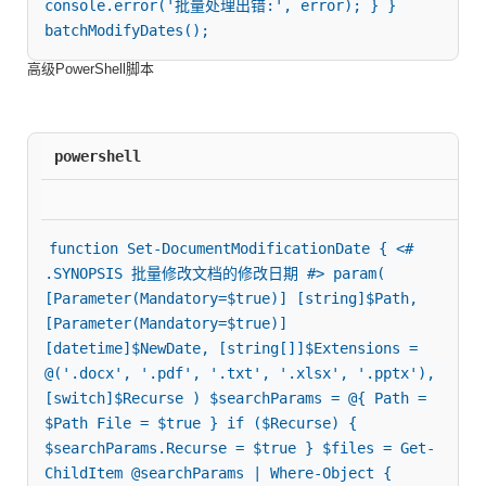
console.error('批量处理出错:', error); } } 
batchModifyDates();
高级PowerShell脚本
powershell
function Set-DocumentModificationDate { <# 
.SYNOPSIS 批量修改文档的修改日期 #> param( 
[Parameter(Mandatory=$true)] [string]$Path, 
[Parameter(Mandatory=$true)] 
[datetime]$NewDate, [string[]]$Extensions = 
@('.docx', '.pdf', '.txt', '.xlsx', '.pptx'), 
[switch]$Recurse ) $searchParams = @{ Path = 
$Path File = $true } if ($Recurse) { 
$searchParams.Recurse = $true } $files = Get-
ChildItem @searchParams | Where-Object { 