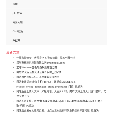
运维
php框架
常见问题
CMS教程
数据库
最新文章
佳豪鑫物流专注大票货物 & 整车运输 · 覆盖全国干线
深圳市稳驰供应链有限公司smartlogiai.com
宝塔Windows面板升级失败处理方案
网站JS交互功能无法使用？问题_已解决
网站后台密码忘记，不用重装直接找回
网站安装提示“虚拟主机PHP5.5，数据库MYSQL 5.6，
include_once(._templates_step1.php) failed”问题_已解决
网站后台上传大文件（如压缩包、大图片）时，提示“文件上传大小超出限制”，无
法完成上传
网站无法安装，提示“数据库文件版本号(vX.X.X)与CMS源码版本号(vX.X.X)不一
致”问题_已解决
网站后台发布文章无反应，或点击发布后跳转到重新登录界面问题_已解决