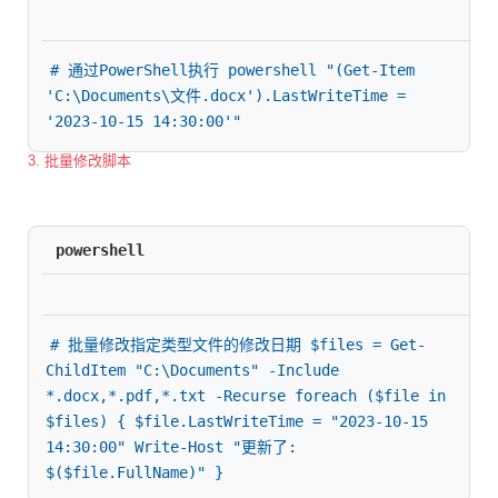
# 通过PowerShell执行 powershell "(Get-Item 
'C:\Documents\文件.docx').LastWriteTime = 
'2023-10-15 14:30:00'"
3. 批量修改脚本
powershell
# 批量修改指定类型文件的修改日期 $files = Get-
ChildItem "C:\Documents" -Include 
*.docx,*.pdf,*.txt -Recurse foreach ($file in 
$files) { $file.LastWriteTime = "2023-10-15 
14:30:00" Write-Host "更新了: 
$($file.FullName)" }