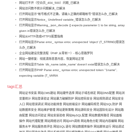
网站打不开（空白页_404_500）问题_已解决
网站访问数不统计问题解决_已解决
打开网站显示"帐号格式不正确，请输入正确的邮箱帐号"错误怎么办_已解决
打开网站显示Notice_ Undefined variable_错误怎么办_已解决
打开网站显示Warning_ json_decode () expects parameter 1 to be string, array
given in错误怎么办_已解决
网站从HTTP改成HTTPS配置指南
打开网站显示Parse error_ syntax error, unexpected 'object' (T_STRING)错误怎
么办_已解决
企业网站建设完整流程（PHP 从零到一）- 核心思路罗列
网站一键修复：彻底清除恶意内容，恢复网站正常
打开网站显示Table 'db_name.table_name' doesn't exist错误怎么办_已解决
打开网站显示PHP Parse error_ syntax error, unexpected token "1name",
expecting variable (T_VARIA
tags汇总
网站证书安装
网站CMS建站
网站硬件选择
网站子域名绑定
网站DNS配置
网站浏
览量统计
网站登录验证
网站暴力破解防护
网站密码安全
网站规则调试
网站安全
入口
网站错误调试
网站功能排查
网站前端设计
网站编码规范
网站SQL防护
网
站数据库安全
网站维护管理
网站更新策略
网站源码安全
网站国际化设计
网站路
由配置
网站访问验证
网站安装验收
网站MySQL配置
网站数据库路径
网站面板
操作
网站代理配置
网站网络访问
网站API调用
网站角色分配
网站内容编辑
网站
服务水平
网站服务商评估
网站SQL语句
网站数据库操作
网站脚本运行
网站调试