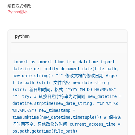
编程方式修改
Python脚本
python
import os import time from datetime import 
datetime def modify_document_date(file_path, 
new_date_string): """ 修改文档的修改日期 Args: 
file_path (str): 文件路径 new_date_string 
(str): 新日期时间，格式 "YYYY-MM-DD HH:MM:SS" 
""" try: # 转换日期字符串为时间戳 new_datetime = 
datetime.strptime(new_date_string, "%Y-%m-%d 
%H:%M:%S") new_timestamp = 
time.mktime(new_datetime.timetuple()) # 保持访
问时间不变，只修改修改时间 current_access_time = 
os.path.getatime(file_path) 