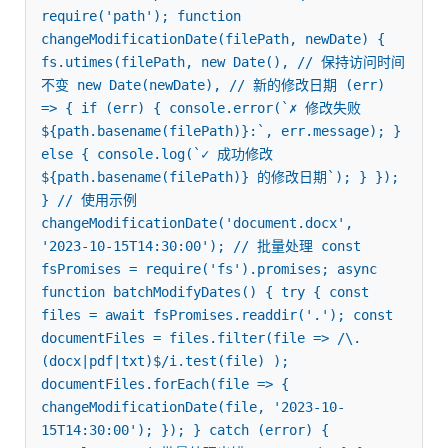
require('path'); function 
changeModificationDate(filePath, newDate) { 
fs.utimes(filePath, new Date(), // 保持访问时间
不变 new Date(newDate), // 新的修改日期 (err) 
=> { if (err) { console.error(`✗ 修改失败 
${path.basename(filePath)}:`, err.message); } 
else { console.log(`✓ 成功修改 
${path.basename(filePath)} 的修改日期`); } }); 
} // 使用示例 
changeModificationDate('document.docx', 
'2023-10-15T14:30:00'); // 批量处理 const 
fsPromises = require('fs').promises; async 
function batchModifyDates() { try { const 
files = await fsPromises.readdir('.'); const 
documentFiles = files.filter(file => /\.
(docx|pdf|txt)$/i.test(file) ); 
documentFiles.forEach(file => { 
changeModificationDate(file, '2023-10-
15T14:30:00'); }); } catch (error) { 