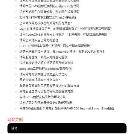
请问如何查找域名绑定的虚拟主机账号和密码？
请问帝国CMS显示栏目别名万能php标签代码
请问网站颜色在哪里修改，网站颜色设置指南
如何在IIS7环境下正确安装ThinkCMF系统？
怎么修改网站模板名称并更新所有页面？
MySQL连接错误是否与FTP密码被篡改有关？如何判断数据是否泄露？
请问PbootCMS后台图片上传提示：“上传失败：存储目录创建失败！”
请问怎么进入自己网站的后台
PHP8.0与旧版本有哪些不兼容？网站代码的适配修改？
织梦网站安全加固建议：关闭member模块、限制SQL执行权限？
请问服务器端口未开启的排查与解决
宝塔面板无法访问的常见问题及修复方法
pbootcms二开教程(pbootcms安装教程)
请问网站升级数据迁移之后无法访问
网站自动运行脚本出错怎么办？
服务器频繁出现宝塔面板无法访问的解决方法
网站后台登录与功能异常问题及解决方案
宝塔Linux面板安装失败的解决方法
请问织梦后台还原备份数据0记录空数据
网站500错误是什么意思？如何解决PHP 500 Internal Server Error报错
网站导航
随笔