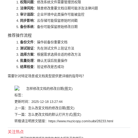
权限问题
：修改系统文件需要管理员权限
法律风险
：随意修改重要文档日期可能涉及法律问题
审计追踪
：企业环境中此类操作可能被监控
同步影响
：云存储可能保留原始时间戳
备份系统
：备份可能保留原始修改日期
推荐操作流程
备份文件
：操作前备份重要文档
测试验证
：先在测试文件上验证方法
选择方案
：根据需求选择合适的修改方法
批量处理
：确认无误后批量操作
结果检查
：验证修改是否成功
需要针对特定场景或文档类型提供更详细的指导吗？
标签：
更新时间：2025-12-18 13:27:44
上一篇：
怎么改变文档的修改日期(图文)
下一篇：
怎么更改文档的默认打开方式(图文)
转载请注明原文链接：
https://www.muzicopy.com/suibi/28233.html
关注热点