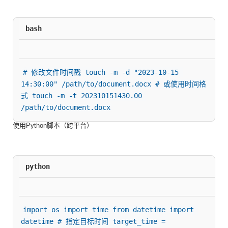
bash
# 修改文件时间戳 touch -m -d "2023-10-15 
14:30:00" /path/to/document.docx # 或使用时间格
式 touch -m -t 202310151430.00 
/path/to/document.docx
使用Python脚本（跨平台）
python
import os import time from datetime import 
datetime # 指定目标时间 target_time = 