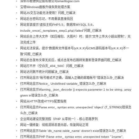
深圳市稳驰供应链有限公司smartlogiai.com
宝塔Windows面板升级失败处理方案
网站JS交互功能无法使用？问题_已解决
网站后台密码忘记，不用重装直接找回
网站安装提示“虚拟主机PHP5.5，数据库MYSQL 5.6，
include_once(._templates_step1.php) failed”问题_已解决
网站后台上传大文件（如压缩包、大图片）时，提示“文件上传大小超出限制”，无
法完成上传
网站无法安装，提示“数据库文件版本号(vX.X.X)与CMS源码版本号(vX.X.X)不一
致”问题_已解决
网站后台发布文章无反应，或点击发布后跳转到重新登录界面问题_已解决
网站打不开（空白页_404_500）问题_已解决
网站访问数不统计问题解决_已解决
打开网站显示"帐号格式不正确，请输入正确的邮箱帐号"错误怎么办_已解决
打开网站显示Notice_ Undefined variable_错误怎么办_已解决
打开网站显示Warning_ json_decode () expects parameter 1 to be string, array
given in错误怎么办_已解决
网站从HTTP改成HTTPS配置指南
打开网站显示Parse error_ syntax error, unexpected 'object' (T_STRING)错误怎
么办_已解决
企业网站建设完整流程（PHP 从零到一）- 核心思路罗列
网站一键修复：彻底清除恶意内容，恢复网站正常
打开网站显示Table 'db_name.table_name' doesn't exist错误怎么办_已解决
打开网站显示PHP Parse error_ syntax error, unexpected token "1name",