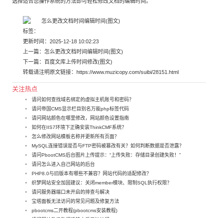
选择适合您操作系统的方法即可轻松修改文档的编辑时间。
标签：
更新时间：2025-12-18 10:02:23
上一篇：
怎么更改文档时间编辑时间(图文)
下一篇：
百度文库上传时间修改(图文)
转载请注明原文链接：
https://www.muzicopy.com/suibi/28151.html
关注热点
请问如何查找域名绑定的虚拟主机账号和密码？
请问帝国CMS显示栏目别名万能php标签代码
请问网站颜色在哪里修改，网站颜色设置指南
如何在IIS7环境下正确安装ThinkCMF系统？
怎么修改网站模板名称并更新所有页面？
MySQL连接错误是否与FTP密码被篡改有关？如何判断数据是否泄露？
请问PbootCMS后台图片上传提示：“上传失败：存储目录创建失败！”
请问怎么进入自己网站的后台
PHP8.0与旧版本有哪些不兼容？网站代码的适配修改？
织梦网站安全加固建议：关闭member模块、限制SQL执行权限？
请问服务器端口未开启的排查与解决
宝塔面板无法访问的常见问题及修复方法
pbootcms二开教程(pbootcms安装教程)