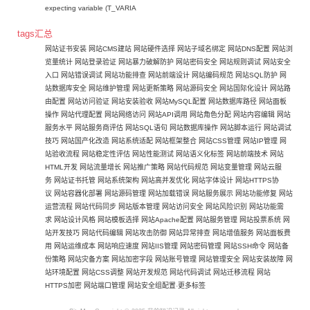
expecting variable (T_VARIA
tags汇总
网站证书安装
网站CMS建站
网站硬件选择
网站子域名绑定
网站DNS配置
网站浏
览量统计
网站登录验证
网站暴力破解防护
网站密码安全
网站规则调试
网站安全
入口
网站错误调试
网站功能排查
网站前端设计
网站编码规范
网站SQL防护
网
站数据库安全
网站维护管理
网站更新策略
网站源码安全
网站国际化设计
网站路
由配置
网站访问验证
网站安装验收
网站MySQL配置
网站数据库路径
网站面板
操作
网站代理配置
网站网络访问
网站API调用
网站角色分配
网站内容编辑
网站
服务水平
网站服务商评估
网站SQL语句
网站数据库操作
网站脚本运行
网站调试
技巧
网站国产化改造
网站系统适配
网站框架整合
网站CSS管理
网站IP管理
网
站验收流程
网站稳定性评估
网站性能测试
网站语义化标签
网站前端技术
网站
HTML开发
网站流量增长
网站推广策略
网站代码规范
网站变量管理
网站云服
务
网站证书托管
网站系统架构
网站高并发优化
网站字体设计
网站HTTPS协
议
网站容器化部署
网站源码管理
网站加载错误
网站服务展示
网站功能修复
网站
运营流程
网站代码同步
网站版本管理
网站访问安全
网站风险识别
网站功能需
求
网站设计风格
网站模板选择
网站Apache配置
网站服务管理
网站投票系统
网
站开发技巧
网站代码编辑
网站攻击防御
网站异常排查
网站增值服务
网站面板费
用
网站运维成本
网站响应速度
网站IIS管理
网站密码管理
网站SSH命令
网站备
份策略
网站灾备方案
网站加密字段
网站账号管理
网站管理安全
网站安装故障
网
站环境配置
网站CSS调整
网站开发规范
网站代码调试
网站迁移流程
网站
HTTPS加密
网站端口管理
网站安全组配置
-
更多标签