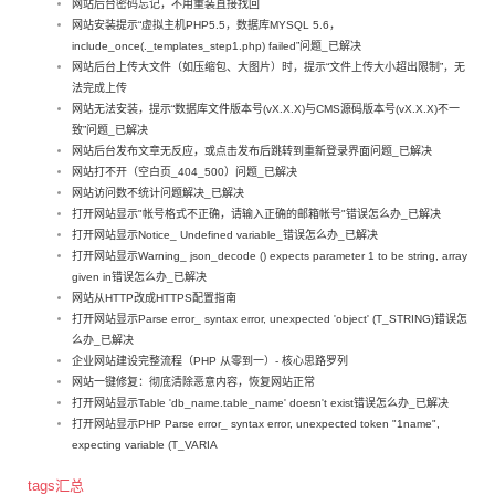
网站后台密码忘记，不用重装直接找回
网站安装提示“虚拟主机PHP5.5，数据库MYSQL 5.6，
include_once(._templates_step1.php) failed”问题_已解决
网站后台上传大文件（如压缩包、大图片）时，提示“文件上传大小超出限制”，无
法完成上传
网站无法安装，提示“数据库文件版本号(vX.X.X)与CMS源码版本号(vX.X.X)不一
致”问题_已解决
网站后台发布文章无反应，或点击发布后跳转到重新登录界面问题_已解决
网站打不开（空白页_404_500）问题_已解决
网站访问数不统计问题解决_已解决
打开网站显示"帐号格式不正确，请输入正确的邮箱帐号"错误怎么办_已解决
打开网站显示Notice_ Undefined variable_错误怎么办_已解决
打开网站显示Warning_ json_decode () expects parameter 1 to be string, array
given in错误怎么办_已解决
网站从HTTP改成HTTPS配置指南
打开网站显示Parse error_ syntax error, unexpected 'object' (T_STRING)错误怎
么办_已解决
企业网站建设完整流程（PHP 从零到一）- 核心思路罗列
网站一键修复：彻底清除恶意内容，恢复网站正常
打开网站显示Table 'db_name.table_name' doesn't exist错误怎么办_已解决
打开网站显示PHP Parse error_ syntax error, unexpected token "1name",
expecting variable (T_VARIA
tags汇总