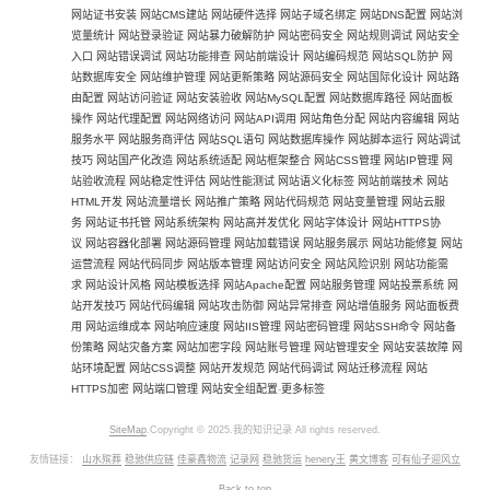
网站证书安装
网站CMS建站
网站硬件选择
网站子域名绑定
网站DNS配置
网站浏
览量统计
网站登录验证
网站暴力破解防护
网站密码安全
网站规则调试
网站安全
入口
网站错误调试
网站功能排查
网站前端设计
网站编码规范
网站SQL防护
网
站数据库安全
网站维护管理
网站更新策略
网站源码安全
网站国际化设计
网站路
由配置
网站访问验证
网站安装验收
网站MySQL配置
网站数据库路径
网站面板
操作
网站代理配置
网站网络访问
网站API调用
网站角色分配
网站内容编辑
网站
服务水平
网站服务商评估
网站SQL语句
网站数据库操作
网站脚本运行
网站调试
技巧
网站国产化改造
网站系统适配
网站框架整合
网站CSS管理
网站IP管理
网
站验收流程
网站稳定性评估
网站性能测试
网站语义化标签
网站前端技术
网站
HTML开发
网站流量增长
网站推广策略
网站代码规范
网站变量管理
网站云服
务
网站证书托管
网站系统架构
网站高并发优化
网站字体设计
网站HTTPS协
议
网站容器化部署
网站源码管理
网站加载错误
网站服务展示
网站功能修复
网站
运营流程
网站代码同步
网站版本管理
网站访问安全
网站风险识别
网站功能需
求
网站设计风格
网站模板选择
网站Apache配置
网站服务管理
网站投票系统
网
站开发技巧
网站代码编辑
网站攻击防御
网站异常排查
网站增值服务
网站面板费
用
网站运维成本
网站响应速度
网站IIS管理
网站密码管理
网站SSH命令
网站备
份策略
网站灾备方案
网站加密字段
网站账号管理
网站管理安全
网站安装故障
网
站环境配置
网站CSS调整
网站开发规范
网站代码调试
网站迁移流程
网站
HTTPS加密
网站端口管理
网站安全组配置
-
更多标签
SiteMap
.Copyright © 2025.我的知识记录 All rights reserved.
友情链接：
山水殡葬
稳驰供应链
佳豪鑫物流
记录网
稳驰货运
henery王
黄文博客
可有仙子迎风立
Back to top