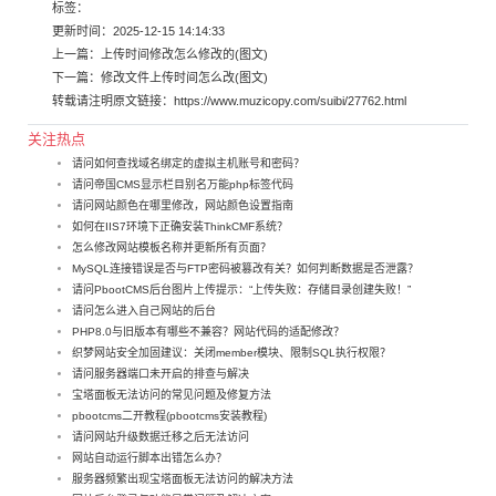
标签：
更新时间：2025-12-15 14:14:33
上一篇：
上传时间修改怎么修改的(图文)
下一篇：
修改文件上传时间怎么改(图文)
转载请注明原文链接：
https://www.muzicopy.com/suibi/27762.html
关注热点
请问如何查找域名绑定的虚拟主机账号和密码？
请问帝国CMS显示栏目别名万能php标签代码
请问网站颜色在哪里修改，网站颜色设置指南
如何在IIS7环境下正确安装ThinkCMF系统？
怎么修改网站模板名称并更新所有页面？
MySQL连接错误是否与FTP密码被篡改有关？如何判断数据是否泄露？
请问PbootCMS后台图片上传提示：“上传失败：存储目录创建失败！”
请问怎么进入自己网站的后台
PHP8.0与旧版本有哪些不兼容？网站代码的适配修改？
织梦网站安全加固建议：关闭member模块、限制SQL执行权限？
请问服务器端口未开启的排查与解决
宝塔面板无法访问的常见问题及修复方法
pbootcms二开教程(pbootcms安装教程)
请问网站升级数据迁移之后无法访问
网站自动运行脚本出错怎么办？
服务器频繁出现宝塔面板无法访问的解决方法